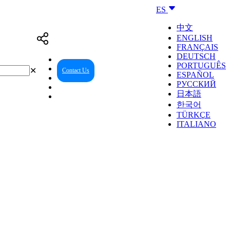
ES
中文
ENGLISH
FRANÇAIS
DEUTSCH
PORTUGUÊS
✕
Contact Us
Reseller Center
ESPAÑOL
РУССКИЙ
日本語
한국어
TÜRKÇE
ITALIANO