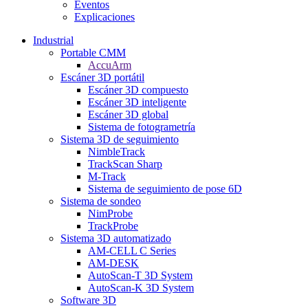
Eventos
Explicaciones
Industrial
Portable CMM
AccuArm
Escáner 3D portátil
Escáner 3D compuesto
Escáner 3D inteligente
Escáner 3D global
Sistema de fotogrametría
Sistema 3D de seguimiento
NimbleTrack
TrackScan Sharp
M-Track
Sistema de seguimiento de pose 6D
Sistema de sondeo
NimProbe
TrackProbe
Sistema 3D automatizado
AM-CELL C Series
AM-DESK
AutoScan-T 3D System
AutoScan-K 3D System
Software 3D