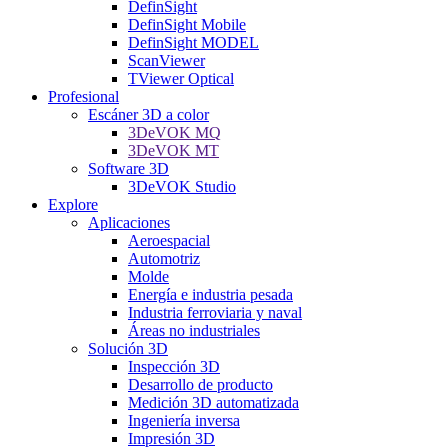
DefinSight
DefinSight Mobile
DefinSight MODEL
ScanViewer
TViewer Optical
Profesional
Escáner 3D a color
3DeVOK MQ
3DeVOK MT
Software 3D
3DeVOK Studio
Explore
Aplicaciones
Aeroespacial
Automotriz
Molde
Energía e industria pesada
Industria ferroviaria y naval
Áreas no industriales
Solución 3D
Inspección 3D
Desarrollo de producto
Medición 3D automatizada
Ingeniería inversa
Impresión 3D