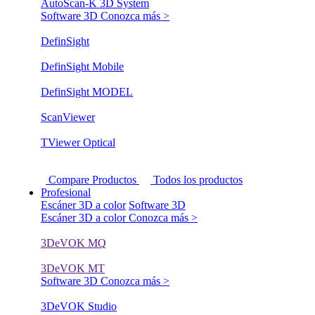
AutoScan-K 3D System
Software 3D
Conozca más >
DefinSight
DefinSight Mobile
DefinSight MODEL
ScanViewer
TViewer Optical
Compare Productos
Todos los productos
Profesional
Escáner 3D a color
Software 3D
Escáner 3D a color
Conozca más >
3DeVOK MQ
3DeVOK MT
Software 3D
Conozca más >
3DeVOK Studio