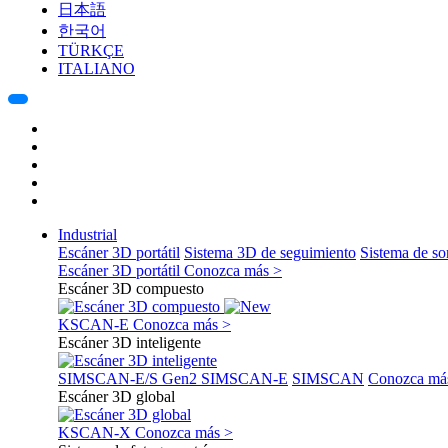
日本語
한국어
TÜRKÇE
ITALIANO
Industrial
Escáner 3D portátil
Sistema 3D de seguimiento
Sistema de s
Escáner 3D portátil
Conozca más >
Escáner 3D compuesto
KSCAN-E
Conozca más >
Escáner 3D inteligente
SIMSCAN-E/S Gen2
SIMSCAN-E
SIMSCAN
Conozca má
Escáner 3D global
KSCAN-X
Conozca más >