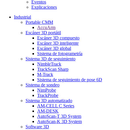
Eventos
Explicaciones
Industrial
Portable CMM
AccuArm
Escáner 3D portátil
Escáner 3D compuesto
Escáner 3D inteligente
Escáner 3D global
Sistema de fotogrametría
Sistema 3D de seguimiento
NimbleTrack
TrackScan Sharp
M-Track
Sistema de seguimiento de pose 6D
Sistema de sondeo
NimProbe
TrackProbe
Sistema 3D automatizado
AM-CELL C Series
AM-DESK
AutoScan-T 3D System
AutoScan-K 3D System
Software 3D