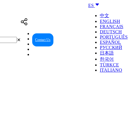
ES
中文
ENGLISH
FRANÇAIS
DEUTSCH
PORTUGUÊS
✕
Contact Us
Reseller Center
ESPAÑOL
РУССКИЙ
日本語
한국어
TÜRKÇE
ITALIANO