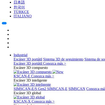
日本語
한국어
TÜRKÇE
ITALIANO
Industrial
Escáner 3D portátil
Sistema 3D de seguimiento
Sistema de s
Escáner 3D portátil
Conozca más >
Escáner 3D compuesto
KSCAN-E
Conozca más >
Escáner 3D inteligente
SIMSCAN-E/S Gen2
SIMSCAN-E
SIMSCAN
Conozca má
Escáner 3D global
KSCAN-X
Conozca más >