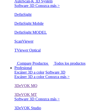
AutoScan-K 3D System
Software 3D
Conozca más >
DefinSight
DefinSight Mobile
DefinSight MODEL
ScanViewer
TViewer Optical
Compare Productos
Todos los productos
Profesional
Escáner 3D a color
Software 3D
Escáner 3D a color
Conozca más >
3DeVOK MQ
3DeVOK MT
Software 3D
Conozca más >
3DeVOK Studio