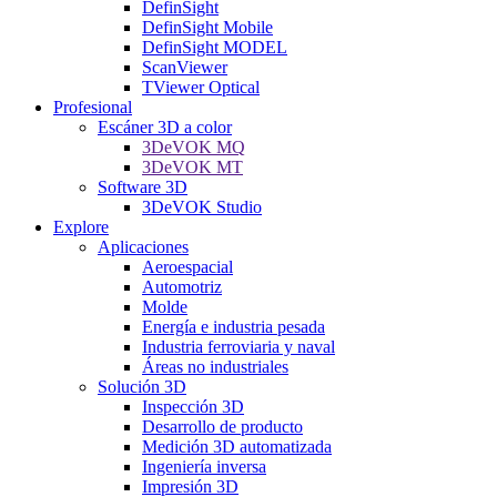
DefinSight
DefinSight Mobile
DefinSight MODEL
ScanViewer
TViewer Optical
Profesional
Escáner 3D a color
3DeVOK MQ
3DeVOK MT
Software 3D
3DeVOK Studio
Explore
Aplicaciones
Aeroespacial
Automotriz
Molde
Energía e industria pesada
Industria ferroviaria y naval
Áreas no industriales
Solución 3D
Inspección 3D
Desarrollo de producto
Medición 3D automatizada
Ingeniería inversa
Impresión 3D