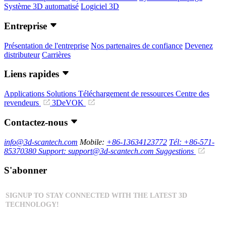
Système 3D automatisé
Logiciel 3D
Entreprise
Présentation de l'entreprise
Nos partenaires de confiance
Devenez
distributeur
Carrières
Liens rapides
Applications
Solutions
Téléchargement de ressources
Centre des
revendeurs
3DeVOK
Contactez-nous
info@3d-scantech.com
Mobile:
+86-13634123772
Tél: +86-571-
85370380
Support: support@3d-scantech.com
Suggestions
S'abonner