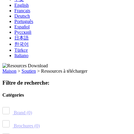
English
Français
Deutsch
Português
Español
Русский
日本語
한국어
Türkçe
Italiano
Maison
>
Soutien
>
Ressources à télécharger
Filtre de recherche:
Catégories
Brand
(0)
Brochures
(0)