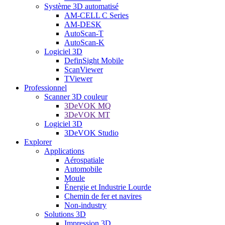
Système 3D automatisé
AM-CELL C Series
AM-DESK
AutoScan-T
AutoScan-K
Logiciel 3D
DefinSight Mobile
ScanViewer
TViewer
Professionnel
Scanner 3D couleur
3DeVOK MQ
3DeVOK MT
Logiciel 3D
3DeVOK Studio
Explorer
Applications
Aérospatiale
Automobile
Moule
Énergie et Industrie Lourde
Chemin de fer et navires
Non-industry
Solutions 3D
Impression 3D