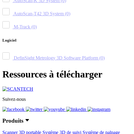
AutoScan-K 3D System
(0)
AutoScan-T42 3D System
(0)
M-Track
(0)
Logiciel
DefinSight Metrology 3D Software Platform
(0)
Ressources à télécharger
Suivez-nous
Produits
Scanner 3D portable
Système 3D de suivi
Système de palpage