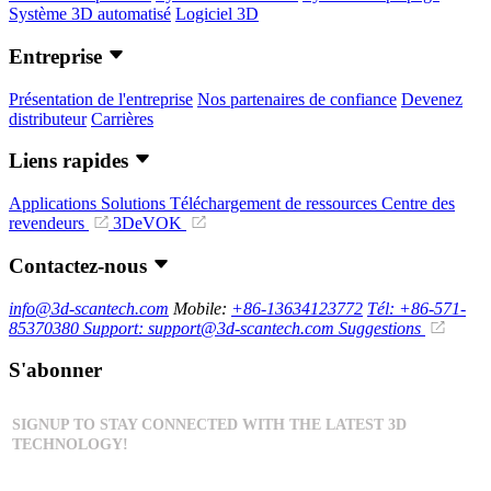
Système 3D automatisé
Logiciel 3D
Entreprise
Présentation de l'entreprise
Nos partenaires de confiance
Devenez
distributeur
Carrières
Liens rapides
Applications
Solutions
Téléchargement de ressources
Centre des
revendeurs
3DeVOK
Contactez-nous
info@3d-scantech.com
Mobile:
+86-13634123772
Tél: +86-571-
85370380
Support: support@3d-scantech.com
Suggestions
S'abonner