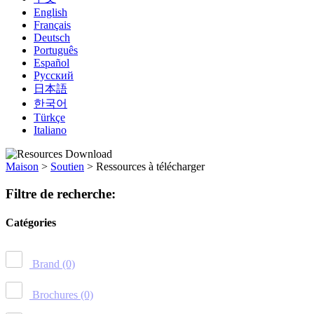
English
Français
Deutsch
Português
Español
Русский
日本語
한국어
Türkçe
Italiano
Maison
>
Soutien
>
Ressources à télécharger
Filtre de recherche:
Catégories
Brand
(0)
Brochures
(0)