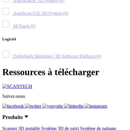
AutoScan-K 3D System
(0)
AutoScan-T42 3D System
(0)
M-Track
(0)
Logiciel
DefinSight Metrology 3D Software Platform
(0)
Ressources à télécharger
Suivez-nous
Produits
Scanner 3D portable
Système 3D de suivi
Système de palpage