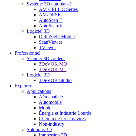
Système 3D automatisé
AM-CELL C Series
AM-DESK
AutoScan-T
AutoScan-K
Logiciel 3D
DefinSight Mobile
ScanViewer
TViewer
Professionnel
Scanner 3D couleur
3DeVOK MQ
3DeVOK MT
Logiciel 3D
3DeVOK Studio
Explorer
Applications
Aérospatiale
Automobile
Moule
Énergie et Industrie Lourde
Chemin de fer et navires
Non-industry
Solutions 3D
Impression 3D