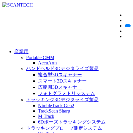
産業用
Portable CMM
AccuArm
ハンドヘルド3Dデジタライズ製品
複合型3Dスキャナー
スマート3Dスキャナー
広範囲3Dスキャナー
フォトグラメトリシステム
トラッキング3Dデジタライズ製品
NimbleTrack Gen2
TrackScan Sharp
M-Track
6Dポーズトラッキングシステム
トラッキングプローブ測定システム