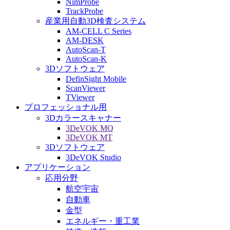
NimProbe
TrackProbe
産業用自動3D検査システム
AM-CELL C Series
AM-DESK
AutoScan-T
AutoScan-K
3Dソフトウェア
DefinSight Mobile
ScanViewer
TViewer
プロフェッショナル用
3Dカラースキャナー
3DeVOK MQ
3DeVOK MT
3Dソフトウェア
3DeVOK Studio
アプリケーション
応用分野
航空宇宙
自動車
金型
エネルギー・重工業