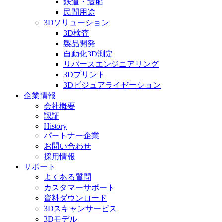
鉄道・造船
民間用途
3Dソリューション
3D検査
製品開発
自動化3D測定
リバースエンジニアリング
3Dプリント
3Dビジュアライゼーション
企業情報
会社概要
認証
History
パートナー企業
お問い合わせ
採用情報
サポート
よくある質問
カスタマーサポート
資料ダウンロード
3Dスキャンサービス
3Dモデル