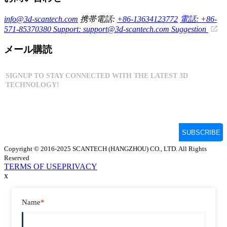
info@3d-scantech.com
携帯電話:
+86-13634123772
電話: +86-
571-85370380
Support: support@3d-scantech.com
Suggestion
メール購読
Copyright © 2016-2025 SCANTECH (HANGZHOU) CO., LTD. All Rights
Reserved
TERMS OF USE
PRIVACY
x
Name
*