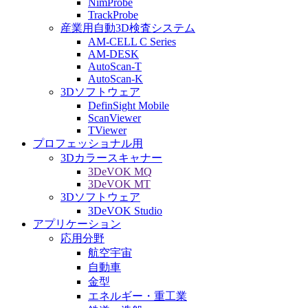
NimProbe
TrackProbe
産業用自動3D検査システム
AM-CELL C Series
AM-DESK
AutoScan-T
AutoScan-K
3Dソフトウェア
DefinSight Mobile
ScanViewer
TViewer
プロフェッショナル用
3Dカラースキャナー
3DeVOK MQ
3DeVOK MT
3Dソフトウェア
3DeVOK Studio
アプリケーション
応用分野
航空宇宙
自動車
金型
エネルギー・重工業