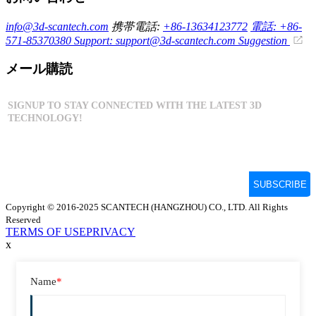
info@3d-scantech.com
携帯電話:
+86-13634123772
電話: +86-
571-85370380
Support: support@3d-scantech.com
Suggestion
メール購読
Copyright © 2016-2025 SCANTECH (HANGZHOU) CO., LTD. All Rights
Reserved
TERMS OF USE
PRIVACY
x
Name
*