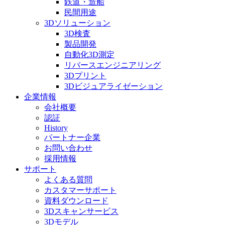
鉄道・造船
民間用途
3Dソリューション
3D検査
製品開発
自動化3D測定
リバースエンジニアリング
3Dプリント
3Dビジュアライゼーション
企業情報
会社概要
認証
History
パートナー企業
お問い合わせ
採用情報
サポート
よくある質問
カスタマーサポート
資料ダウンロード
3Dスキャンサービス
3Dモデル