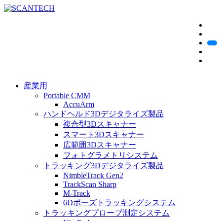
産業用
Portable CMM
AccuArm
ハンドヘルド3Dデジタライズ製品
複合型3Dスキャナー
スマート3Dスキャナー
広範囲3Dスキャナー
フォトグラメトリシステム
トラッキング3Dデジタライズ製品
NimbleTrack Gen2
TrackScan Sharp
M-Track
6Dポーズトラッキングシステム
トラッキングプローブ測定システム