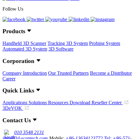
Follow Us
Products
Handheld 3D Scanner
Tracking 3D System
Probing System
Automated 3D System
3D Software
Corporation
Company Introduction
Our Trusted Partners
Become a Distributor
Career
Quick Links
Applications
Solutions
Resources Download
Reseller Center
3DeVOK
Contact Us
010 3548 2131
info@3d-scantech.com
Mobile:
+86-13634123772
Tel: +86-571-