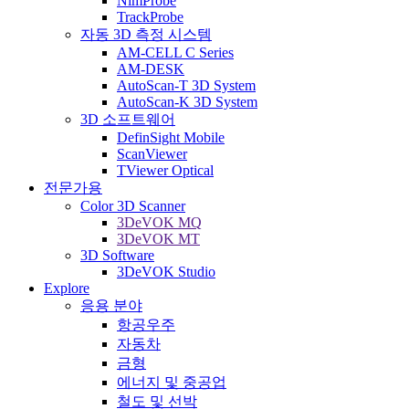
NimProbe
TrackProbe
자동 3D 측정 시스템
AM-CELL C Series
AM-DESK
AutoScan-T 3D System
AutoScan-K 3D System
3D 소프트웨어
DefinSight Mobile
ScanViewer
TViewer Optical
전문가용
Color 3D Scanner
3DeVOK MQ
3DeVOK MT
3D Software
3DeVOK Studio
Explore
응용 분야
항공우주
자동차
금형
에너지 및 중공업
철도 및 선박