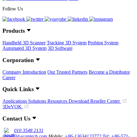
Follow Us
Products
Handheld 3D Scanner
Tracking 3D System
Probing System
Automated 3D System
3D Software
Corporation
Company Introduction
Our Trusted Partners
Become a Distributor
Career
Quick Links
Applications
Solutions
Resources Download
Reseller Center
3DeVOK
Contact Us
010 3548 2131
info@3d-scantech.com
Mobile:
+86-13634123772
Tel: +86-571-