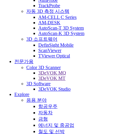
NimProbe
TrackProbe
자동 3D 측정 시스템
AM-CELL C Series
AM-DESK
AutoScan-T 3D System
AutoScan-K 3D System
3D 소프트웨어
DefinSight Mobile
ScanViewer
TViewer Optical
전문가용
Color 3D Scanner
3DeVOK MQ
3DeVOK MT
3D Software
3DeVOK Studio
Explore
응용 분야
항공우주
자동차
금형
에너지 및 중공업
철도 및 선박