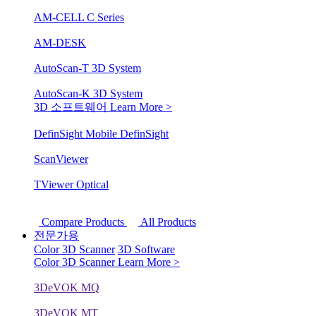
AM-CELL C Series
AM-DESK
AutoScan-T 3D System
AutoScan-K 3D System
3D 소프트웨어
Learn More >
DefinSight Mobile
DefinSight
ScanViewer
TViewer Optical
Compare Products
All Products
전문가용
Color 3D Scanner
3D Software
Color 3D Scanner
Learn More >
3DeVOK MQ
3DeVOK MT