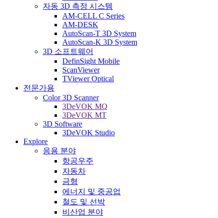
자동 3D 측정 시스템
AM-CELL C Series
AM-DESK
AutoScan-T 3D System
AutoScan-K 3D System
3D 소프트웨어
DefinSight Mobile
ScanViewer
TViewer Optical
전문가용
Color 3D Scanner
3DeVOK MQ
3DeVOK MT
3D Software
3DeVOK Studio
Explore
응용 분야
항공우주
자동차
금형
에너지 및 중공업
철도 및 선박
비산업 분야