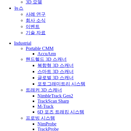
3D 모델
뉴스
사례 연구
회사 소식
이벤트
기술 자료
Industrial
Portable CMM
AccuArm
핸드헬드 3D 스캐너
복합형 3D 스캐너
스마트 3D 스캐너
글로벌 3D 스캐너
포토그래미트리 시스템
트래커 3D 스캐너
NimbleTrack Gen2
TrackScan Sharp
M-Track
6D 포즈 트래킹 시스템
프로빙 시스템
NimProbe
TrackProbe