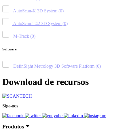
AutoScan-K 3D System
(0)
AutoScan-T42 3D System
(0)
M-Track
(0)
Software
DefinSight Metrology 3D Software Platform
(0)
Download de recursos
Siga-nos
Produtos