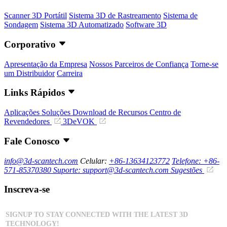
Scanner 3D Portátil
Sistema 3D de Rastreamento
Sistema de
Sondagem
Sistema 3D Automatizado
Software 3D
Corporativo
Apresentação da Empresa
Nossos Parceiros de Confiança
Torne-se
um Distribuidor
Carreira
Links Rápidos
Aplicações
Soluções
Download de Recursos
Centro de
Revendedores
3DeVOK
Fale Conosco
info@3d-scantech.com
Celular:
+86-13634123772
Telefone: +86-
571-85370380
Suporte: support@3d-scantech.com
Sugestões
Inscreva-se