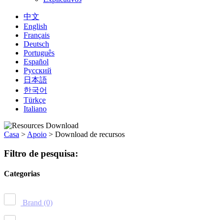
中文
English
Français
Deutsch
Português
Español
Русский
日本語
한국어
Türkçe
Italiano
Casa
>
Apoio
>
Download de recursos
Filtro de pesquisa:
Categorias
Brand
(0)