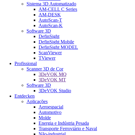
Sistema 3D Automatizado
AM-CELL C Series
AM-DESK
AutoScan-T
AutoScan-K
Software 3D
DefinSight
DefinSight Mobile
DefinSight MODEL
ScanViewer
TViewer
Profissional
Scanner 3D de Cor
3DeVOK MQ
3DeVOK MT
Software 3D
3DeVOK Studio
Entdecken
Aplicações
Aeroespacial
Automotivo
Molde
Energia e Indústria Pesada
Transporte Ferroviário e Naval
Não-industrial