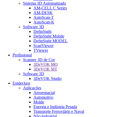
Sistema 3D Automatizado
AM-CELL C Series
AM-DESK
AutoScan-T
AutoScan-K
Software 3D
DefinSight
DefinSight Mobile
DefinSight MODEL
ScanViewer
TViewer
Profissional
Scanner 3D de Cor
3DeVOK MQ
3DeVOK MT
Software 3D
3DeVOK Studio
Entdecken
Aplicações
Aeroespacial
Automotivo
Molde
Energia e Indústria Pesada
Transporte Ferroviário e Naval
Não-industrial