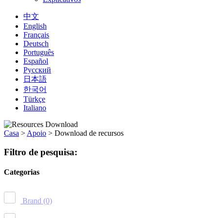
中文
English
Français
Deutsch
Português
Español
Русский
日本語
한국어
Türkçe
Italiano
Casa
>
Apoio
>
Download de recursos
Filtro de pesquisa:
Categorias
Brand
(0)