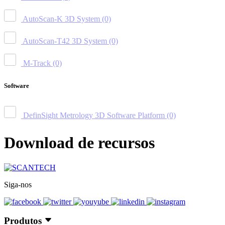
AutoScan-K 3D System
(0)
AutoScan-T42 3D System
(0)
M-Track
(0)
Software
DefinSight Metrology 3D Software Platform
(0)
Download de recursos
Siga-nos
Produtos