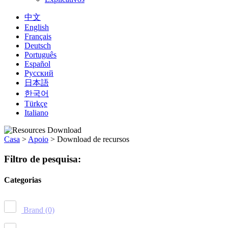
中文
English
Français
Deutsch
Português
Español
Русский
日本語
한국어
Türkçe
Italiano
Casa
>
Apoio
>
Download de recursos
Filtro de pesquisa:
Categorias
Brand
(0)