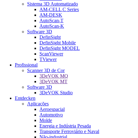
Sistema 3D Automatizado
AM-CELL C Series
AM-DESK
AutoScan-T
AutoScan-K
Software 3D
DefinSight
DefinSight Mobile
DefinSight MODEL
ScanViewer
TViewer
Profissional
Scanner 3D de Cor
3DeVOK MQ
3DeVOK MT
Software 3D
3DeVOK Studio
Entdecken
Aplicações
Aeroespacial
Automotivo
Molde
Energia e Indústria Pesada
Transporte Ferroviário e Naval
Não-industrial