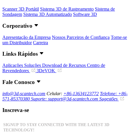
Scanner 3D Portátil
Sistema 3D de Rastreamento
Sistema de
Sondagem
Sistema 3D Automatizado
Software 3D
Corporativo
Apresentação da Empresa
Nossos Parceiros de Confiança
Torne-se
um Distribuidor
Carreira
Links Rápidos
Aplicações
Soluções
Download de Recursos
Centro de
Revendedores
3DeVOK
Fale Conosco
info@3d-scantech.com
Celular:
+86-13634123772
Telefone: +86-
571-85370380
Suporte: support@3d-scantech.com
Sugestões
Inscreva-se