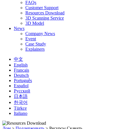
FAQs
Customer Support
Resources Download
3D Scanning Service
3D Model
News
Company News
Event
Case Study
Explainers
中文
English
Français
Deutsch
Português
Español
Русский
日本語
한국어
Türkçe
Italiano
Дом
>
Поддерживать
>
Ресурсы Скачать