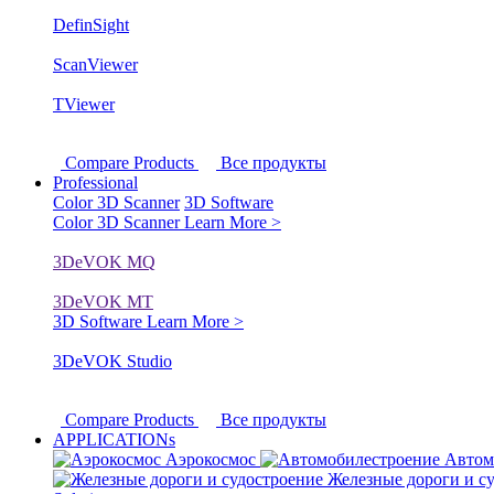
DefinSight
ScanViewer
TViewer
Compare Products
Все продукты
Professional
Color 3D Scanner
3D Software
Color 3D Scanner
Learn More >
3DeVOK MQ
3DeVOK MT
3D Software
Learn More >
3DeVOK Studio
Compare Products
Все продукты
APPLICATIONs
Аэрокосмос
Автом
Железные дороги и с