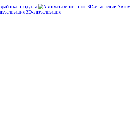
зработка продукта
Автома
3D-визуализация