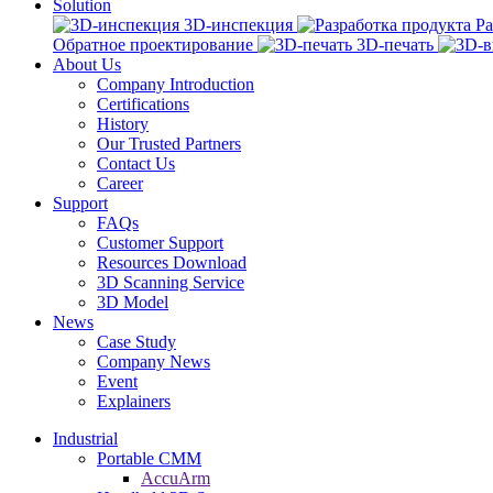
Solution
3D-инспекция
Ра
Обратное проектирование
3D-печать
About Us
Company Introduction
Certifications
History
Our Trusted Partners
Contact Us
Career
Support
FAQs
Customer Support
Resources Download
3D Scanning Service
3D Model
News
Case Study
Company News
Event
Explainers
Industrial
Portable CMM
AccuArm