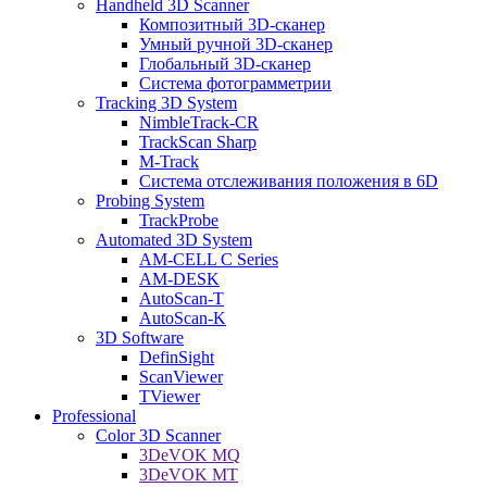
Handheld 3D Scanner
Композитный 3D-сканер
Умный ручной 3D-сканер
Глобальный 3D-сканер
Система фотограмметрии
Tracking 3D System
NimbleTrack-CR
TrackScan Sharp
M-Track
Система отслеживания положения в 6D
Probing System
TrackProbe
Automated 3D System
AM-CELL C Series
AM-DESK
AutoScan-T
AutoScan-K
3D Software
DefinSight
ScanViewer
TViewer
Professional
Color 3D Scanner
3DeVOK MQ
3DeVOK MT