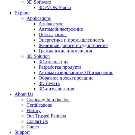
3D Software
3DeVOK Studio
Explore
Applications
Аэрокосмос
Автомобилестроение
Пресс-формы
Энергетика и промышленность
Железные дороги и судостроение
Гражданские применения
3D Solution
3D-инспекция
Разработка продукта
Автоматизированное 3D-измерение
Обратное проектирование
3D-печать
3D-визуализация
About Us
Company Introduction
Certifications
History
Our Trusted Partners
Contact Us
Career
Support