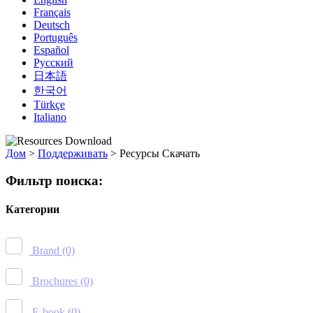
Français
Deutsch
Português
Español
Русский
日本語
한국어
Türkçe
Italiano
Дом
>
Поддерживать
>
Ресурсы Скачать
Фильтр поиска:
Категории
Brand
(0)
Brochures
(0)
E-book
(0)