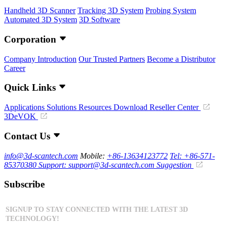
Handheld 3D Scanner
Tracking 3D System
Probing System
Automated 3D System
3D Software
Corporation
Company Introduction
Our Trusted Partners
Become a Distributor
Career
Quick Links
Applications
Solutions
Resources Download
Reseller Center
3DeVOK
Contact Us
info@3d-scantech.com
Mobile:
+86-13634123772
Tel: +86-571-
85370380
Support: support@3d-scantech.com
Suggestion
Subscribe