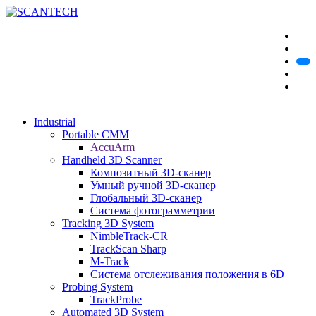
Industrial
Portable CMM
AccuArm
Handheld 3D Scanner
Композитный 3D-сканер
Умный ручной 3D-сканер
Глобальный 3D-сканер
Система фотограмметрии
Tracking 3D System
NimbleTrack-CR
TrackScan Sharp
M-Track
Система отслеживания положения в 6D
Probing System
TrackProbe
Automated 3D System