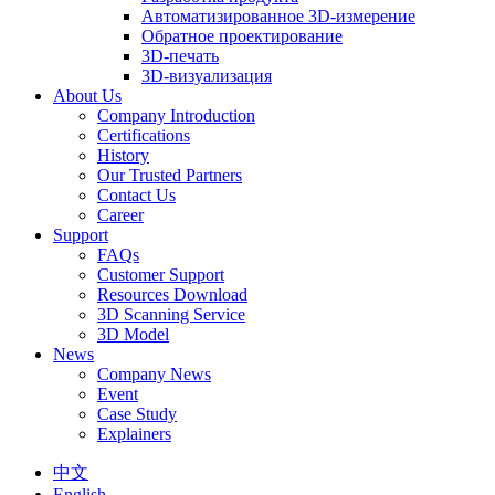
Автоматизированное 3D-измерение
Обратное проектирование
3D-печать
3D-визуализация
About Us
Company Introduction
Certifications
History
Our Trusted Partners
Contact Us
Career
Support
FAQs
Customer Support
Resources Download
3D Scanning Service
3D Model
News
Company News
Event
Case Study
Explainers
中文
English