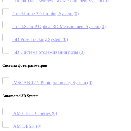
NimbleTrack Wireless 3D Measurement System
(0)
TrackProbe 3D Probing System
(0)
TrackScan-P Optical 3D Measurement System
(0)
6D Pose Tracking System
(0)
6D Система отслеживания позы
(0)
Система фотограмметрии
MSCAN-L15 Photogrammetry System
(0)
Automated 3D System
AM-CELL C Series
(0)
AM-DESK
(0)