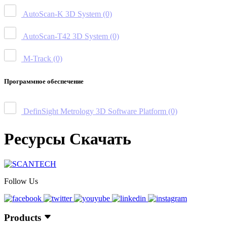
AutoScan-K 3D System
(0)
AutoScan-T42 3D System
(0)
M-Track
(0)
Программное обеспечение
DefinSight Metrology 3D Software Platform
(0)
Ресурсы Скачать
Follow Us
Products