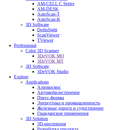
AM-CELL C Series
AM-DESK
AutoScan-T
AutoScan-K
3D Software
DefinSight
ScanViewer
TViewer
Professional
Color 3D Scanner
3DeVOK MQ
3DeVOK MT
3D Software
3DeVOK Studio
Explore
Applications
Аэрокосмос
Автомобилестроение
Пресс-формы
Энергетика и промышленность
Железные дороги и судостроение
Гражданские применения
3D Solution
3D-инспекция
Разработка продукта