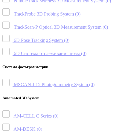
NimbleTrack Wireless 3D Measurement System
(0)
TrackProbe 3D Probing System
(0)
TrackScan-P Optical 3D Measurement System
(0)
6D Pose Tracking System
(0)
6D Система отслеживания позы
(0)
Система фотограмметрии
MSCAN-L15 Photogrammetry System
(0)
Automated 3D System
AM-CELL C Series
(0)
AM-DESK
(0)