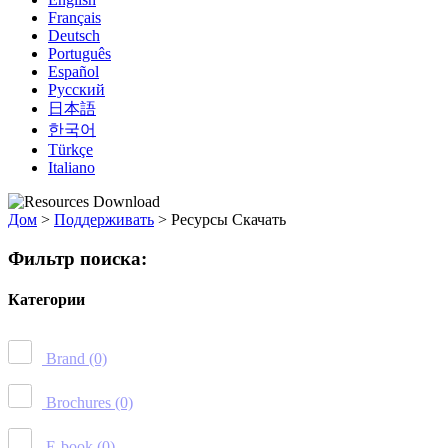
Français
Deutsch
Português
Español
Русский
日本語
한국어
Türkçe
Italiano
Дом
>
Поддерживать
>
Ресурсы Скачать
Фильтр поиска:
Категории
Brand
(0)
Brochures
(0)
E-book
(0)