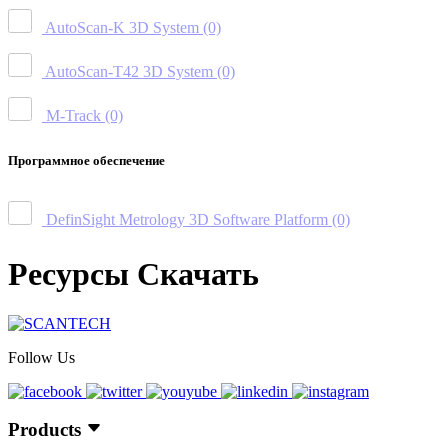
AutoScan-K 3D System
(0)
AutoScan-T42 3D System
(0)
M-Track
(0)
Программное обеспечение
DefinSight Metrology 3D Software Platform
(0)
Ресурсы Скачать
Follow Us
Products