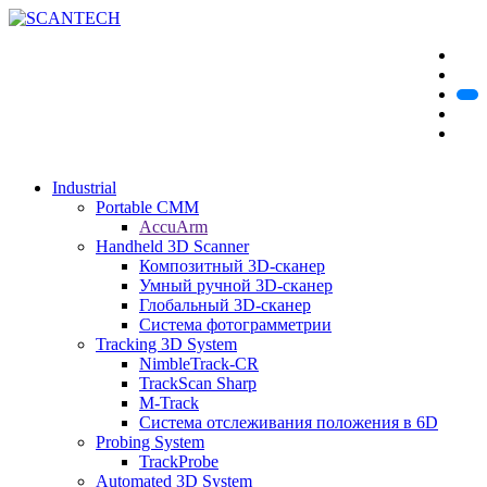
Industrial
Portable CMM
AccuArm
Handheld 3D Scanner
Композитный 3D-сканер
Умный ручной 3D-сканер
Глобальный 3D-сканер
Система фотограмметрии
Tracking 3D System
NimbleTrack-CR
TrackScan Sharp
M-Track
Система отслеживания положения в 6D
Probing System
TrackProbe
Automated 3D System