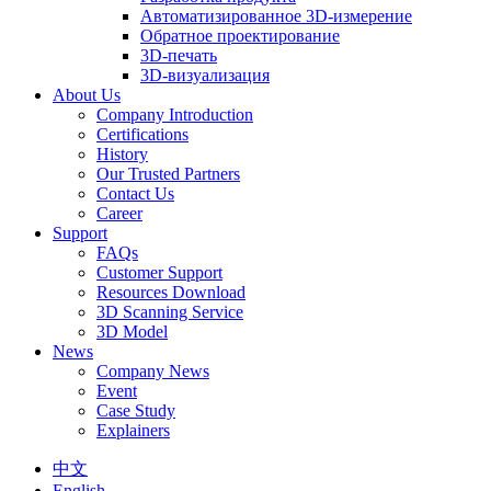
Автоматизированное 3D-измерение
Обратное проектирование
3D-печать
3D-визуализация
About Us
Company Introduction
Certifications
History
Our Trusted Partners
Contact Us
Career
Support
FAQs
Customer Support
Resources Download
3D Scanning Service
3D Model
News
Company News
Event
Case Study
Explainers
中文
English