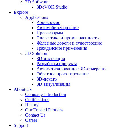
3D Software
3DeVOK Studio
Explore
Applications
Аэрокосмос
Автомобилестроение
Пресс-формы
Энергетика и промышленность
Железные дороги и судостроение
Гражданские применения
3D Solution
3D-инспекция
Разработка продукта
Автоматизированное 3D-измерение
Обратное проектирование
3D-печать
3D-визуализация
About Us
Company Introduction
Certifications
History
Our Trusted Partners
Contact Us
Career
Support