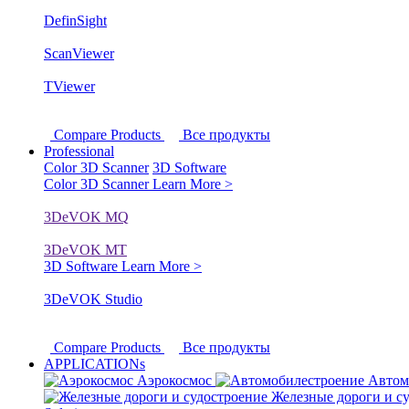
DefinSight
ScanViewer
TViewer
Compare Products
Все продукты
Professional
Color 3D Scanner
3D Software
Color 3D Scanner
Learn More >
3DeVOK MQ
3DeVOK MT
3D Software
Learn More >
3DeVOK Studio
Compare Products
Все продукты
APPLICATIONs
Аэрокосмос
Автом
Железные дороги и с