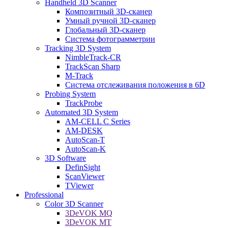
Handheld 3D Scanner
Композитный 3D-сканер
Умный ручной 3D-сканер
Глобальный 3D-сканер
Система фотограмметрии
Tracking 3D System
NimbleTrack-CR
TrackScan Sharp
M-Track
Система отслеживания положения в 6D
Probing System
TrackProbe
Automated 3D System
AM-CELL C Series
AM-DESK
AutoScan-T
AutoScan-K
3D Software
DefinSight
ScanViewer
TViewer
Professional
Color 3D Scanner
3DeVOK MQ
3DeVOK MT