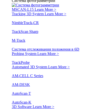
Система фотограмметрии
MSCAN-L15
Learn More >
Tracking 3D System
Learn More >
NimbleTrack-CR
TrackScan Sharp
M-Track
Система отслеживания положения в 6D
Probing System
Learn More >
TrackProbe
Automated 3D System
Learn More >
AM-CELL C Series
AM-DESK
AutoScan-T
AutoScan-K
3D Software
Learn More >