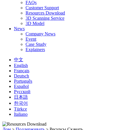
FAQs
Customer Support
Resources Download
3D Scanning Service
3D Model
News
Company News
Event
Case Study
Explainers
中文
English
Français
Deutsch
Português
Español
Русский
日本語
한국어
Türkçe
Italiano
Дом
>
Поддерживать
>
Ресурсы Скачать