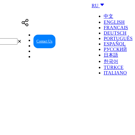
RU
中文
ENGLISH
FRANÇAIS
DEUTSCH
PORTUGUÊS
✕
Contact Us
Reseller Center
ESPAÑOL
РУССКИЙ
日本語
한국어
TÜRKÇE
ITALIANO