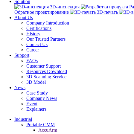
Solution
3D-инспекция
Ра
Обратное проектирование
3D-печать
About Us
Company Introduction
Certifications
History
Our Trusted Partners
Contact Us
Career
Support
FAQs
Customer Support
Resources Download
3D Scanning Service
3D Model
News
Case Study
Company News
Event
Explainers
Industrial
Portable CMM
AccuArm