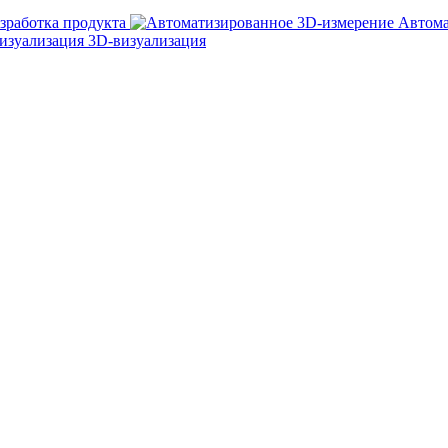
зработка продукта
Автома
3D-визуализация