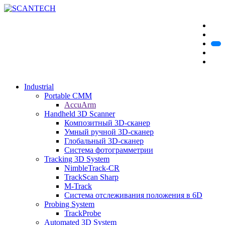
Industrial
Portable CMM
AccuArm
Handheld 3D Scanner
Композитный 3D-сканер
Умный ручной 3D-сканер
Глобальный 3D-сканер
Система фотограмметрии
Tracking 3D System
NimbleTrack-CR
TrackScan Sharp
M-Track
Система отслеживания положения в 6D
Probing System
TrackProbe
Automated 3D System