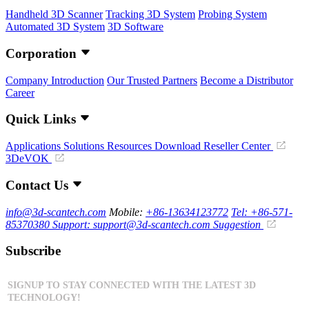
Handheld 3D Scanner
Tracking 3D System
Probing System
Automated 3D System
3D Software
Corporation
Company Introduction
Our Trusted Partners
Become a Distributor
Career
Quick Links
Applications
Solutions
Resources Download
Reseller Center
3DeVOK
Contact Us
info@3d-scantech.com
Mobile:
+86-13634123772
Tel: +86-571-
85370380
Support: support@3d-scantech.com
Suggestion
Subscribe