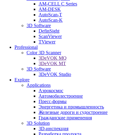
AM-CELL C Series
AM-DESK
AutoScan-T
AutoScan-K
3D Software
DefinSight
ScanViewer
TViewer
Professional
Color 3D Scanner
3DeVOK MQ
3DeVOK MT
3D Software
3DeVOK Studio
Explore
Applications
Аэрокосмос
Автомобилестроение
Пресс-формы
Энергетика и промышленность
Железные дороги и судостроение
Гражданские применения
3D Solution
3D-инспекция
Разработка продукта