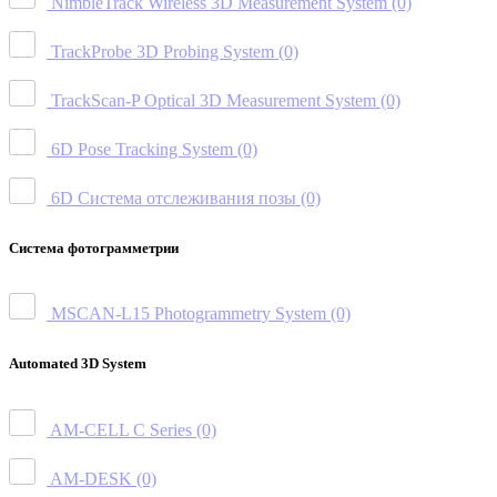
NimbleTrack Wireless 3D Measurement System
(0)
TrackProbe 3D Probing System
(0)
TrackScan-P Optical 3D Measurement System
(0)
6D Pose Tracking System
(0)
6D Система отслеживания позы
(0)
Система фотограмметрии
MSCAN-L15 Photogrammetry System
(0)
Automated 3D System
AM-CELL C Series
(0)
AM-DESK
(0)