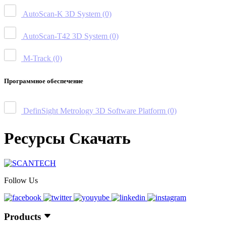
AutoScan-K 3D System
(0)
AutoScan-T42 3D System
(0)
M-Track
(0)
Программное обеспечение
DefinSight Metrology 3D Software Platform
(0)
Ресурсы Скачать
Follow Us
Products