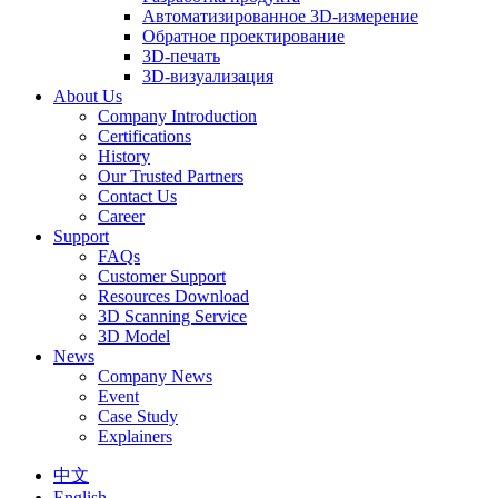
Автоматизированное 3D-измерение
Обратное проектирование
3D-печать
3D-визуализация
About Us
Company Introduction
Certifications
History
Our Trusted Partners
Contact Us
Career
Support
FAQs
Customer Support
Resources Download
3D Scanning Service
3D Model
News
Company News
Event
Case Study
Explainers
中文
English