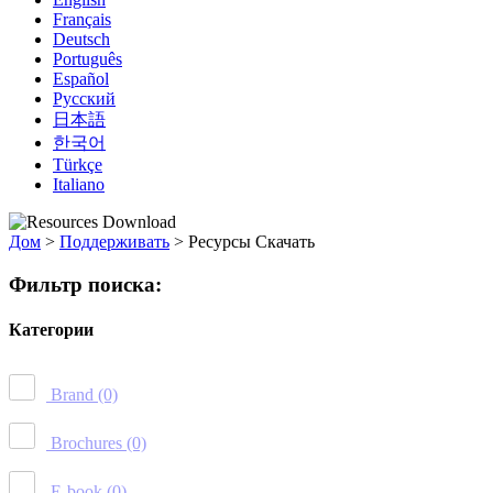
Français
Deutsch
Português
Español
Русский
日本語
한국어
Türkçe
Italiano
Дом
>
Поддерживать
>
Ресурсы Скачать
Фильтр поиска:
Категории
Brand
(0)
Brochures
(0)
E-book
(0)