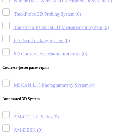
NimbleTrack Wireless 3D Measurement System
(0)
TrackProbe 3D Probing System
(0)
TrackScan-P Optical 3D Measurement System
(0)
6D Pose Tracking System
(0)
6D Система отслеживания позы
(0)
Система фотограмметрии
MSCAN-L15 Photogrammetry System
(0)
Automated 3D System
AM-CELL C Series
(0)
AM-DESK
(0)