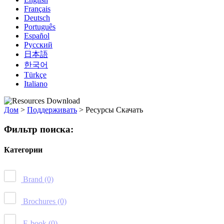
Français
Deutsch
Português
Español
Русский
日本語
한국어
Türkçe
Italiano
Дом
>
Поддерживать
>
Ресурсы Скачать
Фильтр поиска:
Категории
Brand
(0)
Brochures
(0)
E-book
(0)