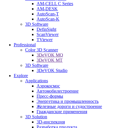
AM-CELL C Series
AM-DESK
AutoScan-T
AutoScan-K
3D Software
DefinSight
ScanViewer
TViewer
Professional
Color 3D Scanner
3DeVOK MQ
3DeVOK MT
3D Software
3DeVOK Studio
Explore
Applications
Аэрокосмос
Автомобилестроение
Пресс-формы
Энергетика и промышленность
Железные дороги и судостроение
Гражданские применения
3D Solution
3D-инспекция
Разработка продукта