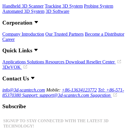
Handheld 3D Scanner
Tracking 3D System
Probing System
Automated 3D System
3D Software
Corporation
Company Introduction
Our Trusted Partners
Become a Distributor
Career
Quick Links
Applications
Solutions
Resources Download
Reseller Center
3DeVOK
Contact Us
info@3d-scantech.com
Mobile:
+86-13634123772
Tel: +86-571-
85370380
Support: support@3d-scantech.com
Suggestion
Subscribe