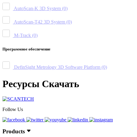
AutoScan-K 3D System
(0)
AutoScan-T42 3D System
(0)
M-Track
(0)
Программное обеспечение
DefinSight Metrology 3D Software Platform
(0)
Ресурсы Скачать
Follow Us
Products