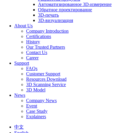
Автоматизированное 3D-измерение
Обратное проектирование
3D-печать
3D-визуализация
About Us
Company Introduction
Certifications
History
Our Trusted Partners
Contact Us
Career
Support
FAQs
Customer Support
Resources Download
3D Scanning Service
3D Model
News
Company News
Event
Case Study
Explainers
中文
English