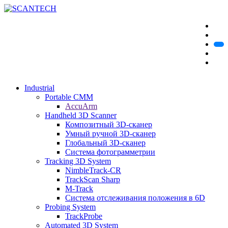
Industrial
Portable CMM
AccuArm
Handheld 3D Scanner
Композитный 3D-сканер
Умный ручной 3D-сканер
Глобальный 3D-сканер
Система фотограмметрии
Tracking 3D System
NimbleTrack-CR
TrackScan Sharp
M-Track
Система отслеживания положения в 6D
Probing System
TrackProbe
Automated 3D System