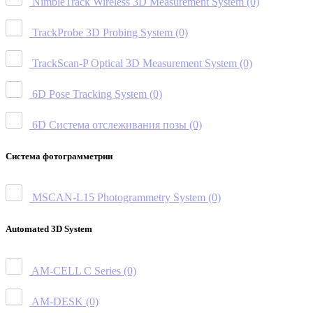
NimbleTrack Wireless 3D Measurement System
(0)
TrackProbe 3D Probing System
(0)
TrackScan-P Optical 3D Measurement System
(0)
6D Pose Tracking System
(0)
6D Система отслеживания позы
(0)
Система фотограмметрии
MSCAN-L15 Photogrammetry System
(0)
Automated 3D System
AM-CELL C Series
(0)
AM-DESK
(0)