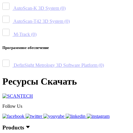
AutoScan-K 3D System
(0)
AutoScan-T42 3D System
(0)
M-Track
(0)
Программное обеспечение
DefinSight Metrology 3D Software Platform
(0)
Ресурсы Скачать
Follow Us
Products