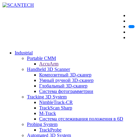
Industrial
Portable CMM
AccuArm
Handheld 3D Scanner
Композитный 3D-сканер
Умный ручной 3D-сканер
Глобальный 3D-сканер
Система фотограмметрии
Tracking 3D System
NimbleTrack-CR
TrackScan Sharp
M-Track
Система отслеживания положения в 6D
Probing System
TrackProbe
Automated 3D System