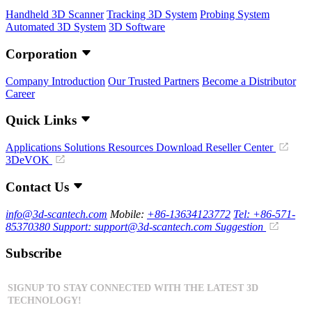
Handheld 3D Scanner
Tracking 3D System
Probing System
Automated 3D System
3D Software
Corporation
Company Introduction
Our Trusted Partners
Become a Distributor
Career
Quick Links
Applications
Solutions
Resources Download
Reseller Center
3DeVOK
Contact Us
info@3d-scantech.com
Mobile:
+86-13634123772
Tel: +86-571-
85370380
Support: support@3d-scantech.com
Suggestion
Subscribe