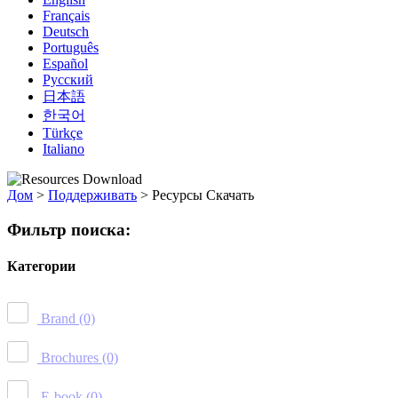
Français
Deutsch
Português
Español
Русский
日本語
한국어
Türkçe
Italiano
Дом
>
Поддерживать
>
Ресурсы Скачать
Фильтр поиска:
Категории
Brand
(0)
Brochures
(0)
E-book
(0)