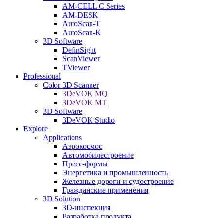
AM-CELL C Series
AM-DESK
AutoScan-T
AutoScan-K
3D Software
DefinSight
ScanViewer
TViewer
Professional
Color 3D Scanner
3DeVOK MQ
3DeVOK MT
3D Software
3DeVOK Studio
Explore
Applications
Аэрокосмос
Автомобилестроение
Пресс-формы
Энергетика и промышленность
Железные дороги и судостроение
Гражданские применения
3D Solution
3D-инспекция
Разработка продукта