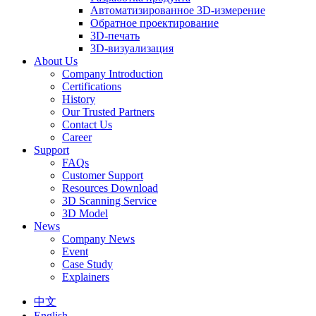
Автоматизированное 3D-измерение
Обратное проектирование
3D-печать
3D-визуализация
About Us
Company Introduction
Certifications
History
Our Trusted Partners
Contact Us
Career
Support
FAQs
Customer Support
Resources Download
3D Scanning Service
3D Model
News
Company News
Event
Case Study
Explainers
中文
English