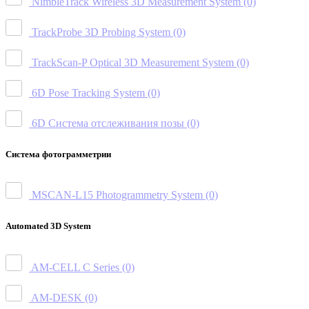
NimbleTrack Wireless 3D Measurement System
(0)
TrackProbe 3D Probing System
(0)
TrackScan-P Optical 3D Measurement System
(0)
6D Pose Tracking System
(0)
6D Система отслеживания позы
(0)
Система фотограмметрии
MSCAN-L15 Photogrammetry System
(0)
Automated 3D System
AM-CELL C Series
(0)
AM-DESK
(0)