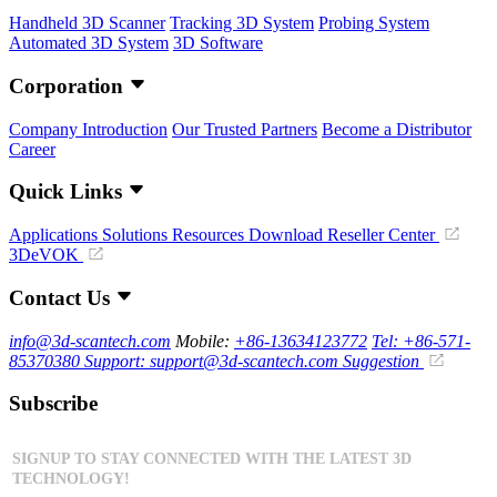
Handheld 3D Scanner
Tracking 3D System
Probing System
Automated 3D System
3D Software
Corporation
Company Introduction
Our Trusted Partners
Become a Distributor
Career
Quick Links
Applications
Solutions
Resources Download
Reseller Center
3DeVOK
Contact Us
info@3d-scantech.com
Mobile:
+86-13634123772
Tel: +86-571-
85370380
Support: support@3d-scantech.com
Suggestion
Subscribe