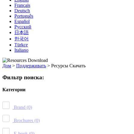
Français
Deutsch
Português
Español
Русский
日本語
한국어
Türkçe
Italiano
Дом
>
Поддерживать
>
Ресурсы Скачать
Фильтр поиска:
Категории
Brand
(0)
Brochures
(0)
E-book
(0)