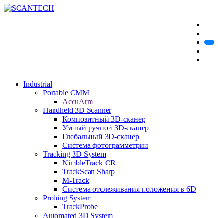
Industrial
Portable CMM
AccuArm
Handheld 3D Scanner
Композитный 3D-сканер
Умный ручной 3D-сканер
Глобальный 3D-сканер
Система фотограмметрии
Tracking 3D System
NimbleTrack-CR
TrackScan Sharp
M-Track
Система отслеживания положения в 6D
Probing System
TrackProbe
Automated 3D System