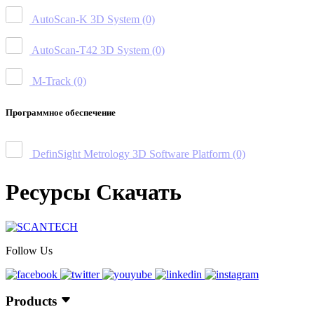
AutoScan-K 3D System
(0)
AutoScan-T42 3D System
(0)
M-Track
(0)
Программное обеспечение
DefinSight Metrology 3D Software Platform
(0)
Ресурсы Скачать
Follow Us
Products