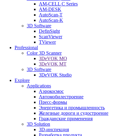
AM-CELL C Series
AM-DESK
AutoScan-T
AutoScan-K
3D Software
DefinSight
ScanViewer
TViewer
Professional
Color 3D Scanner
3DeVOK MQ
3DeVOK MT
3D Software
3DeVOK Studio
Explore
Applications
Аэрокосмос
Автомобилестроение
Пресс-формы
Энергетика и промышленность
Железные дороги и судостроение
Гражданские применения
3D Solution
3D-инспекция
Разработка продукта