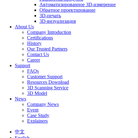
Автоматизированное 3D-измерение
Обратное проектирование
3D-печать
3D-визуализация
About Us
Company Introduction
Certifications
History
Our Trusted Partners
Contact Us
Career
Support
FAQs
Customer Support
Resources Download
3D Scanning Service
3D Model
News
Company News
Event
Case Study
Explainers
中文
English