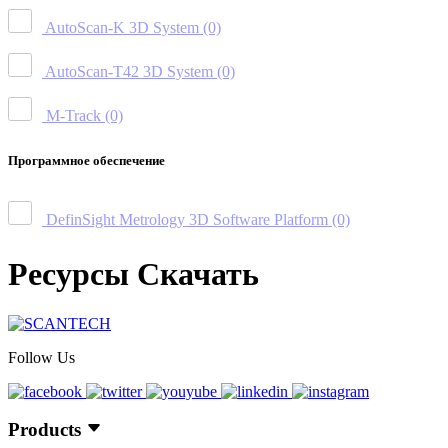
AutoScan-K 3D System
(0)
AutoScan-T42 3D System
(0)
M-Track
(0)
Программное обеспечение
DefinSight Metrology 3D Software Platform
(0)
Ресурсы Скачать
Follow Us
Products