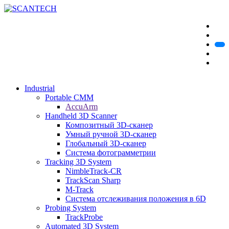
Industrial
Portable CMM
AccuArm
Handheld 3D Scanner
Композитный 3D-сканер
Умный ручной 3D-сканер
Глобальный 3D-сканер
Система фотограмметрии
Tracking 3D System
NimbleTrack-CR
TrackScan Sharp
M-Track
Система отслеживания положения в 6D
Probing System
TrackProbe
Automated 3D System