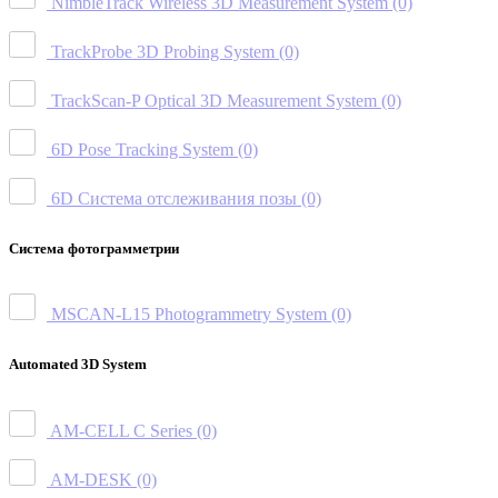
NimbleTrack Wireless 3D Measurement System
(0)
TrackProbe 3D Probing System
(0)
TrackScan-P Optical 3D Measurement System
(0)
6D Pose Tracking System
(0)
6D Система отслеживания позы
(0)
Система фотограмметрии
MSCAN-L15 Photogrammetry System
(0)
Automated 3D System
AM-CELL C Series
(0)
AM-DESK
(0)