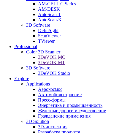
AM-CELL C Series
AM-DESK
AutoScan-T
AutoScan-K
3D Software
DefinSight
ScanViewer
TViewer
Professional
Color 3D Scanner
3DeVOK MQ
3DeVOK MT
3D Software
3DeVOK Studio
Explore
Applications
Аэрокосмос
Автомобилестроение
Пресс-формы
Энергетика и промышленность
Железные дороги и судостроение
Гражданские применения
3D Solution
3D-инспекция
Разработка продукта