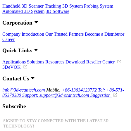
Handheld 3D Scanner
Tracking 3D System
Probing System
Automated 3D System
3D Software
Corporation
Company Introduction
Our Trusted Partners
Become a Distributor
Career
Quick Links
Applications
Solutions
Resources Download
Reseller Center
3DeVOK
Contact Us
info@3d-scantech.com
Mobile:
+86-13634123772
Tel: +86-571-
85370380
Support: support@3d-scantech.com
Suggestion
Subscribe