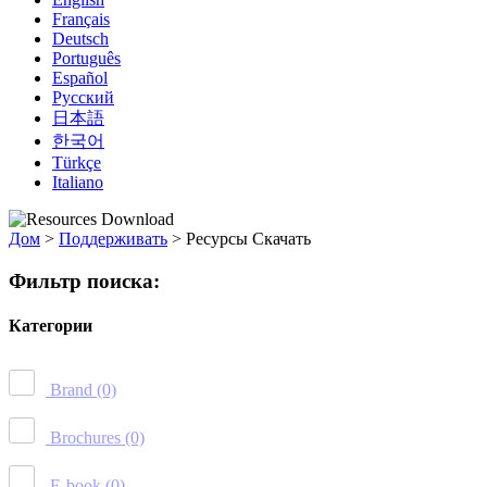
Français
Deutsch
Português
Español
Русский
日本語
한국어
Türkçe
Italiano
Дом
>
Поддерживать
>
Ресурсы Скачать
Фильтр поиска:
Категории
Brand
(0)
Brochures
(0)
E-book
(0)