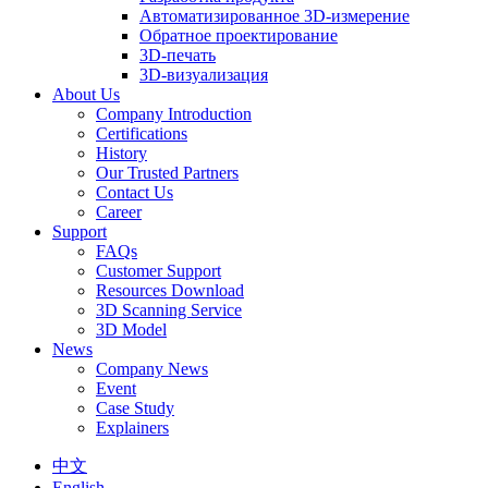
Автоматизированное 3D-измерение
Обратное проектирование
3D-печать
3D-визуализация
About Us
Company Introduction
Certifications
History
Our Trusted Partners
Contact Us
Career
Support
FAQs
Customer Support
Resources Download
3D Scanning Service
3D Model
News
Company News
Event
Case Study
Explainers
中文
English