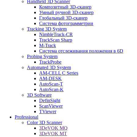
Handheld 3D Scanner
Композитный 3D-сканер
Умный ручной 3D-сканер
Глобальный 3D-сканер
Система фотограмметрии
Tracking 3D System
NimbleTrack-CR
TrackScan Sharp
M-Track
Система отслеживания положения в 6D
Probing System
TrackProbe
Automated 3D System
AM-CELL C Series
AM-DESK
AutoScan-T
AutoScan-K
3D Software
DefinSight
ScanViewer
TViewer
Professional
Color 3D Scanner
3DeVOK MQ
3DeVOK MT