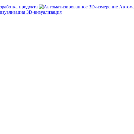
зработка продукта
Автома
3D-визуализация