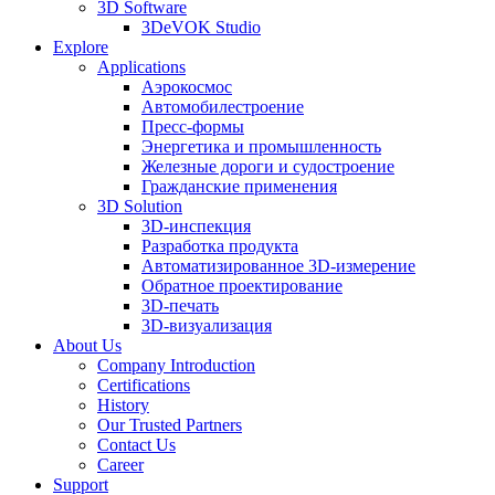
3D Software
3DeVOK Studio
Explore
Applications
Аэрокосмос
Автомобилестроение
Пресс-формы
Энергетика и промышленность
Железные дороги и судостроение
Гражданские применения
3D Solution
3D-инспекция
Разработка продукта
Автоматизированное 3D-измерение
Обратное проектирование
3D-печать
3D-визуализация
About Us
Company Introduction
Certifications
History
Our Trusted Partners
Contact Us
Career
Support