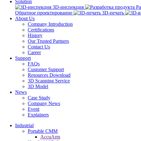
Solution
3D-инспекция
Ра
Обратное проектирование
3D-печать
About Us
Company Introduction
Certifications
History
Our Trusted Partners
Contact Us
Career
Support
FAQs
Customer Support
Resources Download
3D Scanning Service
3D Model
News
Case Study
Company News
Event
Explainers
Industrial
Portable CMM
AccuArm