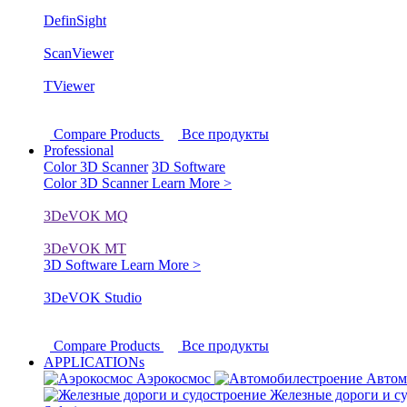
DefinSight
ScanViewer
TViewer
Compare Products
Все продукты
Professional
Color 3D Scanner
3D Software
Color 3D Scanner
Learn More >
3DeVOK MQ
3DeVOK MT
3D Software
Learn More >
3DeVOK Studio
Compare Products
Все продукты
APPLICATIONs
Аэрокосмос
Автом
Железные дороги и с