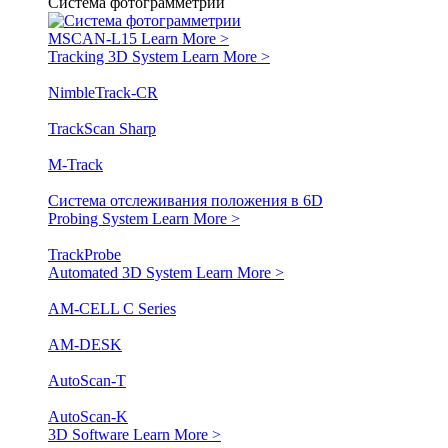
Система фотограмметрии
MSCAN-L15
Learn More >
Tracking 3D System
Learn More >
NimbleTrack-CR
TrackScan Sharp
M-Track
Система отслеживания положения в 6D
Probing System
Learn More >
TrackProbe
Automated 3D System
Learn More >
AM-CELL C Series
AM-DESK
AutoScan-T
AutoScan-K
3D Software
Learn More >