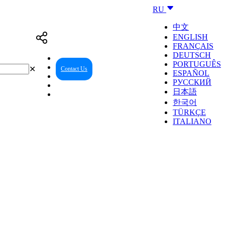
RU
中文
ENGLISH
FRANÇAIS
DEUTSCH
PORTUGUÊS
✕
Contact Us
Reseller Center
ESPAÑOL
РУССКИЙ
日本語
한국어
TÜRKÇE
ITALIANO