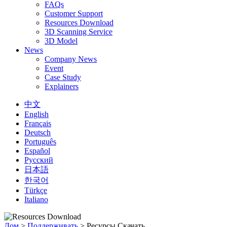
FAQs
Customer Support
Resources Download
3D Scanning Service
3D Model
News
Company News
Event
Case Study
Explainers
中文
English
Français
Deutsch
Português
Español
Русский
日本語
한국어
Türkçe
Italiano
Дом
>
Поддерживать
>
Ресурсы Скачать