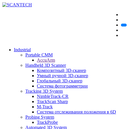
Industrial
Portable CMM
AccuArm
Handheld 3D Scanner
Композитный 3D-сканер
Умный ручной 3D-сканер
Глобальный 3D-сканер
Система фотограмметрии
Tracking 3D System
NimbleTrack-CR
TrackScan Sharp
M-Track
Система отслеживания положения в 6D
Probing System
TrackProbe
Automated 3D System