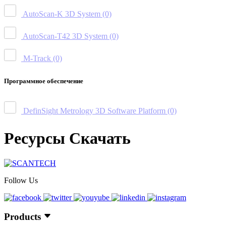
AutoScan-K 3D System
(0)
AutoScan-T42 3D System
(0)
M-Track
(0)
Программное обеспечение
DefinSight Metrology 3D Software Platform
(0)
Ресурсы Скачать
Follow Us
Products