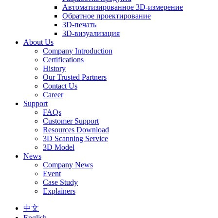
Автоматизированное 3D-измерение
Обратное проектирование
3D-печать
3D-визуализация
About Us
Company Introduction
Certifications
History
Our Trusted Partners
Contact Us
Career
Support
FAQs
Customer Support
Resources Download
3D Scanning Service
3D Model
News
Company News
Event
Case Study
Explainers
中文
English