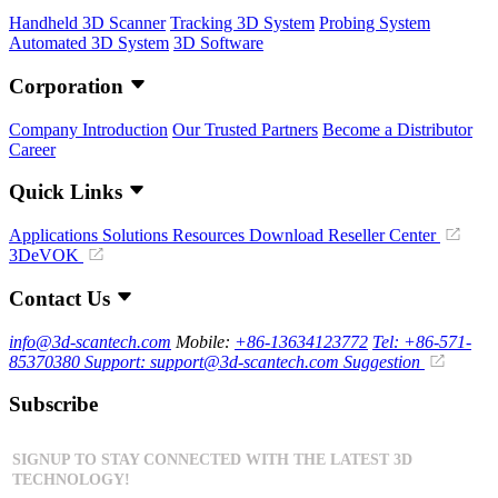
Handheld 3D Scanner
Tracking 3D System
Probing System
Automated 3D System
3D Software
Corporation
Company Introduction
Our Trusted Partners
Become a Distributor
Career
Quick Links
Applications
Solutions
Resources Download
Reseller Center
3DeVOK
Contact Us
info@3d-scantech.com
Mobile:
+86-13634123772
Tel: +86-571-
85370380
Support: support@3d-scantech.com
Suggestion
Subscribe