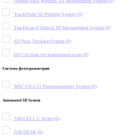
NimbleTrack Wireless 3D Measurement System
(0)
TrackProbe 3D Probing System
(0)
TrackScan-P Optical 3D Measurement System
(0)
6D Pose Tracking System
(0)
6D Система отслеживания позы
(0)
Система фотограмметрии
MSCAN-L15 Photogrammetry System
(0)
Automated 3D System
AM-CELL C Series
(0)
AM-DESK
(0)