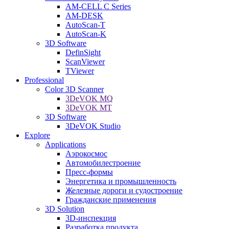
AM-CELL C Series
AM-DESK
AutoScan-T
AutoScan-K
3D Software
DefinSight
ScanViewer
TViewer
Professional
Color 3D Scanner
3DeVOK MQ
3DeVOK MT
3D Software
3DeVOK Studio
Explore
Applications
Аэрокосмос
Автомобилестроение
Пресс-формы
Энергетика и промышленность
Железные дороги и судостроение
Гражданские применения
3D Solution
3D-инспекция
Разработка продукта