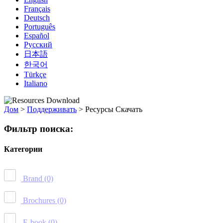
Français
Deutsch
Português
Español
Русский
日本語
한국어
Türkçe
Italiano
Дом
>
Поддерживать
>
Ресурсы Скачать
Фильтр поиска:
Категории
Brand
(0)
Brochures
(0)
E-book
(0)