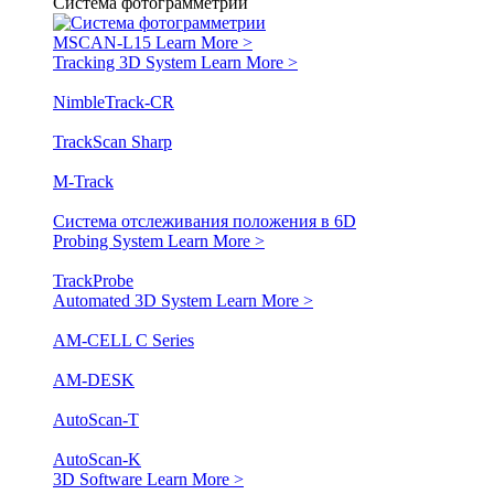
Система фотограмметрии
MSCAN-L15
Learn More >
Tracking 3D System
Learn More >
NimbleTrack-CR
TrackScan Sharp
M-Track
Система отслеживания положения в 6D
Probing System
Learn More >
TrackProbe
Automated 3D System
Learn More >
AM-CELL C Series
AM-DESK
AutoScan-T
AutoScan-K
3D Software
Learn More >