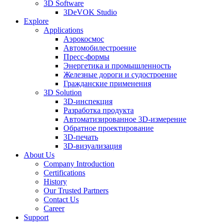
3D Software
3DeVOK Studio
Explore
Applications
Аэрокосмос
Автомобилестроение
Пресс-формы
Энергетика и промышленность
Железные дороги и судостроение
Гражданские применения
3D Solution
3D-инспекция
Разработка продукта
Автоматизированное 3D-измерение
Обратное проектирование
3D-печать
3D-визуализация
About Us
Company Introduction
Certifications
History
Our Trusted Partners
Contact Us
Career
Support