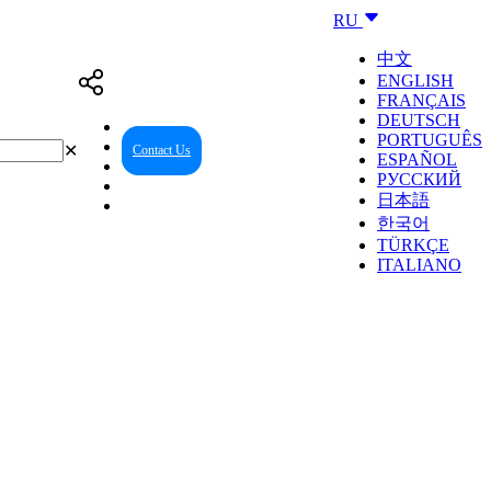
RU
中文
ENGLISH
FRANÇAIS
DEUTSCH
PORTUGUÊS
✕
Contact Us
Reseller Center
ESPAÑOL
РУССКИЙ
日本語
한국어
TÜRKÇE
ITALIANO