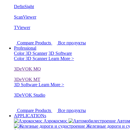
DefinSight
ScanViewer
TViewer
Compare Products
Все продукты
Professional
Color 3D Scanner
3D Software
Color 3D Scanner
Learn More >
3DeVOK MQ
3DeVOK MT
3D Software
Learn More >
3DeVOK Studio
Compare Products
Все продукты
APPLICATIONs
Аэрокосмос
Автом
Железные дороги и с