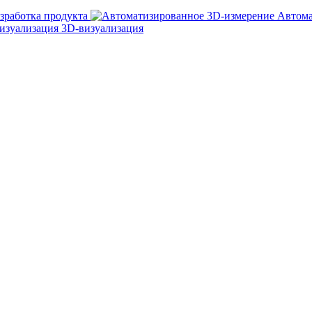
зработка продукта
Автома
3D-визуализация