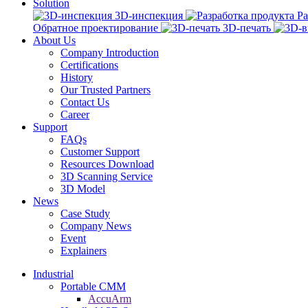
Solution
3D-инспекция
Ра
Обратное проектирование
3D-печать
About Us
Company Introduction
Certifications
History
Our Trusted Partners
Contact Us
Career
Support
FAQs
Customer Support
Resources Download
3D Scanning Service
3D Model
News
Case Study
Company News
Event
Explainers
Industrial
Portable CMM
AccuArm