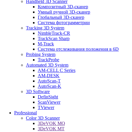
Handheld 3D Scanner
Композитный 3D-сканер
Умный ручной 3D-сканер
Глобальный 3D-сканер
Система фотограмметрии
Tracking 3D System
NimbleTrack-CR
TrackScan Sharp
M-Track
Система отслеживания положения в 6D
Probing System
TrackProbe
Automated 3D System
AM-CELL C Series
AM-DESK
AutoScan-T
AutoScan-K
3D Software
DefinSight
ScanViewer
TViewer
Professional
Color 3D Scanner
3DeVOK MQ
3DeVOK MT