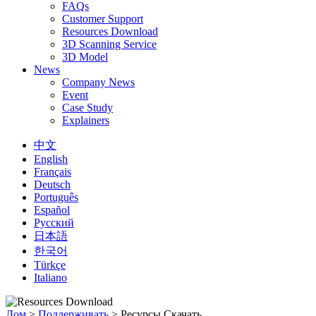
FAQs
Customer Support
Resources Download
3D Scanning Service
3D Model
News
Company News
Event
Case Study
Explainers
中文
English
Français
Deutsch
Português
Español
Русский
日本語
한국어
Türkçe
Italiano
Дом
>
Поддерживать
>
Ресурсы Скачать