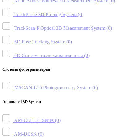
NimbleTrack Wireless 3D Measurement System
(0)
TrackProbe 3D Probing System
(0)
TrackScan-P Optical 3D Measurement System
(0)
6D Pose Tracking System
(0)
6D Система отслеживания позы
(0)
Система фотограмметрии
MSCAN-L15 Photogrammetry System
(0)
Automated 3D System
AM-CELL C Series
(0)
AM-DESK
(0)