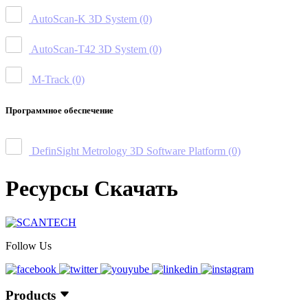
AutoScan-K 3D System
(0)
AutoScan-T42 3D System
(0)
M-Track
(0)
Программное обеспечение
DefinSight Metrology 3D Software Platform
(0)
Ресурсы Скачать
Follow Us
Products