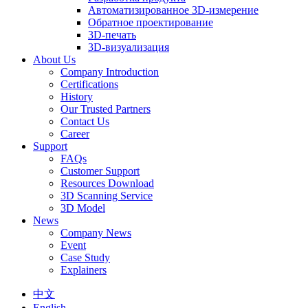
Автоматизированное 3D-измерение
Обратное проектирование
3D-печать
3D-визуализация
About Us
Company Introduction
Certifications
History
Our Trusted Partners
Contact Us
Career
Support
FAQs
Customer Support
Resources Download
3D Scanning Service
3D Model
News
Company News
Event
Case Study
Explainers
中文
English