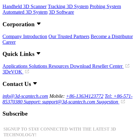
Handheld 3D Scanner
Tracking 3D System
Probing System
Automated 3D System
3D Software
Corporation
Company Introduction
Our Trusted Partners
Become a Distributor
Career
Quick Links
Applications
Solutions
Resources Download
Reseller Center
3DeVOK
Contact Us
info@3d-scantech.com
Mobile:
+86-13634123772
Tel: +86-571-
85370380
Support: support@3d-scantech.com
Suggestion
Subscribe