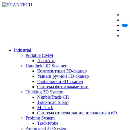
Industrial
Portable CMM
AccuArm
Handheld 3D Scanner
Композитный 3D-сканер
Умный ручной 3D-сканер
Глобальный 3D-сканер
Система фотограмметрии
Tracking 3D System
NimbleTrack-CR
TrackScan Sharp
M-Track
Система отслеживания положения в 6D
Probing System
TrackProbe
Automated 3D System