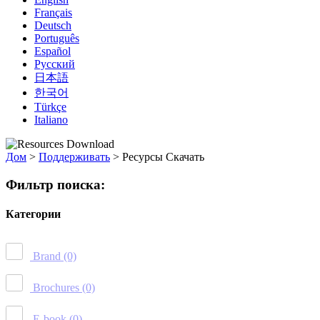
Français
Deutsch
Português
Español
Русский
日本語
한국어
Türkçe
Italiano
Дом
>
Поддерживать
>
Ресурсы Скачать
Фильтр поиска:
Категории
Brand
(0)
Brochures
(0)
E-book
(0)