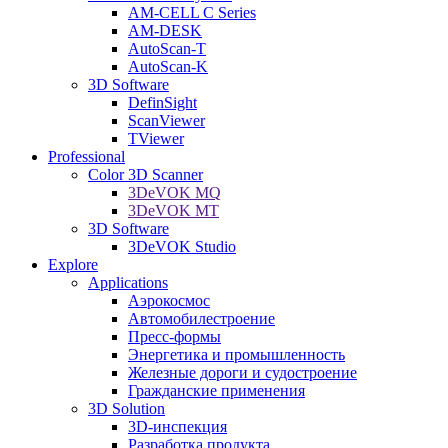
AM-CELL C Series
AM-DESK
AutoScan-T
AutoScan-K
3D Software
DefinSight
ScanViewer
TViewer
Professional
Color 3D Scanner
3DeVOK MQ
3DeVOK MT
3D Software
3DeVOK Studio
Explore
Applications
Аэрокосмос
Автомобилестроение
Пресс-формы
Энергетика и промышленность
Железные дороги и судостроение
Гражданские применения
3D Solution
3D-инспекция
Разработка продукта