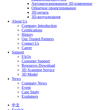
Автоматизированное 3D-измерение
Обратное проектирование
3D-печать
3D-визуализация
About Us
Company Introduction
Certifications
History
Our Trusted Partners
Contact Us
Career
Support
FAQs
Customer Support
Resources Download
3D Scanning Service
3D Model
News
Company News
Event
Case Study
Explainers
中文
English