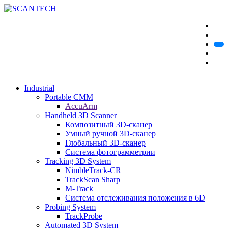
Industrial
Portable CMM
AccuArm
Handheld 3D Scanner
Композитный 3D-сканер
Умный ручной 3D-сканер
Глобальный 3D-сканер
Система фотограмметрии
Tracking 3D System
NimbleTrack-CR
TrackScan Sharp
M-Track
Система отслеживания положения в 6D
Probing System
TrackProbe
Automated 3D System