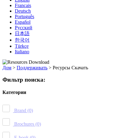
Français
Deutsch
Português
Español
Русский
日本語
한국어
Türkçe
Italiano
Дом
>
Поддерживать
>
Ресурсы Скачать
Фильтр поиска:
Категории
Brand
(0)
Brochures
(0)
E-book
(0)