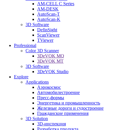
AM-CELL C Series
AM-DESK
AutoScan-T
AutoScan-K
3D Software
DefinSight
ScanViewer
TViewer
Professional
Color 3D Scanner
3DeVOK MQ
3DeVOK MT
3D Software
3DeVOK Studio
Explore
Applications
Аэрокосмос
Автомобилестроение
Пресс-формы
Энергетика и промышленность
Железные дороги и судостроение
Гражданские применения
3D Solution
3D-инспекция
Разработка продукта