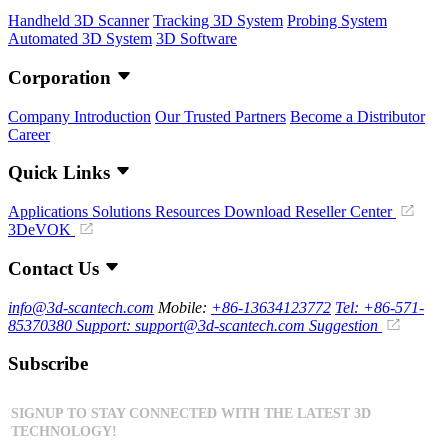
Handheld 3D Scanner
Tracking 3D System
Probing System
Automated 3D System
3D Software
Corporation
Company Introduction
Our Trusted Partners
Become a Distributor
Career
Quick Links
Applications
Solutions
Resources Download
Reseller Center
3DeVOK
Contact Us
info@3d-scantech.com
Mobile:
+86-13634123772
Tel: +86-571-
85370380
Support: support@3d-scantech.com
Suggestion
Subscribe