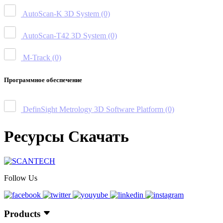
AutoScan-K 3D System
(0)
AutoScan-T42 3D System
(0)
M-Track
(0)
Программное обеспечение
DefinSight Metrology 3D Software Platform
(0)
Ресурсы Скачать
Follow Us
Products