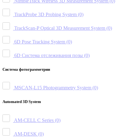
NimbleTrack Wireless 3D Measurement System
(0)
TrackProbe 3D Probing System
(0)
TrackScan-P Optical 3D Measurement System
(0)
6D Pose Tracking System
(0)
6D Система отслеживания позы
(0)
Система фотограмметрии
MSCAN-L15 Photogrammetry System
(0)
Automated 3D System
AM-CELL C Series
(0)
AM-DESK
(0)