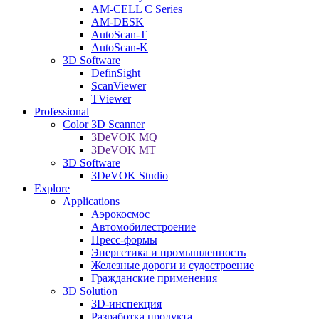
AM-CELL C Series
AM-DESK
AutoScan-T
AutoScan-K
3D Software
DefinSight
ScanViewer
TViewer
Professional
Color 3D Scanner
3DeVOK MQ
3DeVOK MT
3D Software
3DeVOK Studio
Explore
Applications
Аэрокосмос
Автомобилестроение
Пресс-формы
Энергетика и промышленность
Железные дороги и судостроение
Гражданские применения
3D Solution
3D-инспекция
Разработка продукта