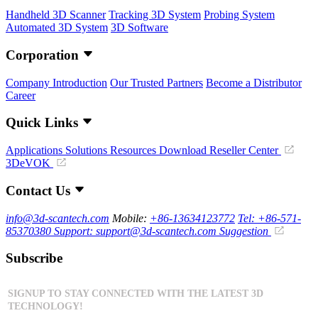
Handheld 3D Scanner
Tracking 3D System
Probing System
Automated 3D System
3D Software
Corporation
Company Introduction
Our Trusted Partners
Become a Distributor
Career
Quick Links
Applications
Solutions
Resources Download
Reseller Center
3DeVOK
Contact Us
info@3d-scantech.com
Mobile:
+86-13634123772
Tel: +86-571-
85370380
Support: support@3d-scantech.com
Suggestion
Subscribe