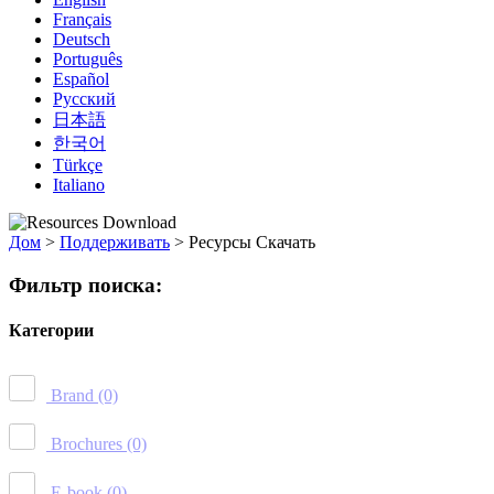
Français
Deutsch
Português
Español
Русский
日本語
한국어
Türkçe
Italiano
Дом
>
Поддерживать
>
Ресурсы Скачать
Фильтр поиска:
Категории
Brand
(0)
Brochures
(0)
E-book
(0)