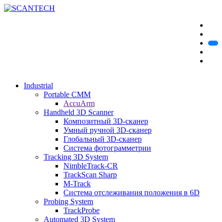
Industrial
Portable CMM
AccuArm
Handheld 3D Scanner
Композитный 3D-сканер
Умный ручной 3D-сканер
Глобальный 3D-сканер
Система фотограмметрии
Tracking 3D System
NimbleTrack-CR
TrackScan Sharp
M-Track
Система отслеживания положения в 6D
Probing System
TrackProbe
Automated 3D System