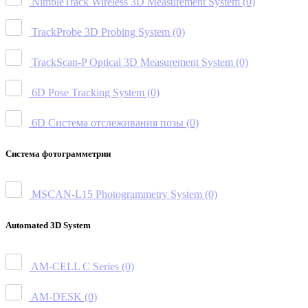
NimbleTrack Wireless 3D Measurement System
(0)
TrackProbe 3D Probing System
(0)
TrackScan-P Optical 3D Measurement System
(0)
6D Pose Tracking System
(0)
6D Система отслеживания позы
(0)
Система фотограмметрии
MSCAN-L15 Photogrammetry System
(0)
Automated 3D System
AM-CELL C Series
(0)
AM-DESK
(0)