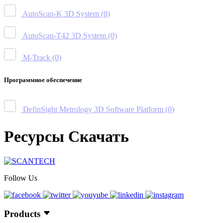
AutoScan-K 3D System
(0)
AutoScan-T42 3D System
(0)
M-Track
(0)
Программное обеспечение
DefinSight Metrology 3D Software Platform
(0)
Ресурсы Скачать
Follow Us
Products