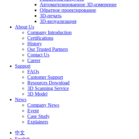
Автоматизированное 3D-измерение
Обратное проектирование
3D-печать
3D-визуализация
About Us
Company Introduction
Certifications
History
Our Trusted Partners
Contact Us
Career
Support
FAQs
Customer Support
Resources Download
3D Scanning Service
3D Model
News
Company News
Event
Case Study
Explainers
中文
English