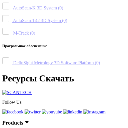
AutoScan-K 3D System
(0)
AutoScan-T42 3D System
(0)
M-Track
(0)
Программное обеспечение
DefinSight Metrology 3D Software Platform
(0)
Ресурсы Скачать
Follow Us
Products