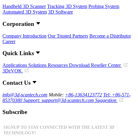
Handheld 3D Scanner
Tracking 3D System
Probing System
Automated 3D System
3D Software
Corporation
Company Introduction
Our Trusted Partners
Become a Distributor
Career
Quick Links
Applications
Solutions
Resources Download
Reseller Center
3DeVOK
Contact Us
info@3d-scantech.com
Mobile:
+86-13634123772
Tel: +86-571-
85370380
Support: support@3d-scantech.com
Suggestion
Subscribe