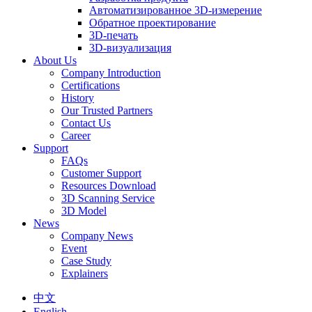
Автоматизированное 3D-измерение
Обратное проектирование
3D-печать
3D-визуализация
About Us
Company Introduction
Certifications
History
Our Trusted Partners
Contact Us
Career
Support
FAQs
Customer Support
Resources Download
3D Scanning Service
3D Model
News
Company News
Event
Case Study
Explainers
中文
English