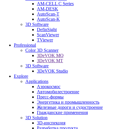
AM-CELL C Series
AM-DESK
AutoScan-T
AutoScan-K
3D Software
DefinSight
ScanViewer
TViewer
Professional
Color 3D Scanner
3DeVOK MQ
3DeVOK MT
3D Software
3DeVOK Studio
Explore
Applications
Аэрокосмос
Автомобилестроение
Пресс-формы
Энергетика и промышленность
Железные дороги и судостроение
Гражданские применения
3D Solution
3D-инспекция
Разработка продукта