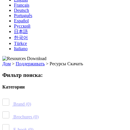
Français
Deutsch
Português
Español
Русский
日本語
한국어
Türkçe
Italiano
Дом
>
Поддерживать
>
Ресурсы Скачать
Фильтр поиска:
Категории
Brand
(0)
Brochures
(0)
E-book
(0)