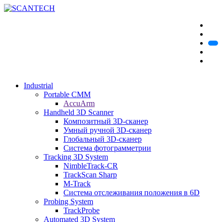
Industrial
Portable CMM
AccuArm
Handheld 3D Scanner
Композитный 3D-сканер
Умный ручной 3D-сканер
Глобальный 3D-сканер
Система фотограмметрии
Tracking 3D System
NimbleTrack-CR
TrackScan Sharp
M-Track
Система отслеживания положения в 6D
Probing System
TrackProbe
Automated 3D System