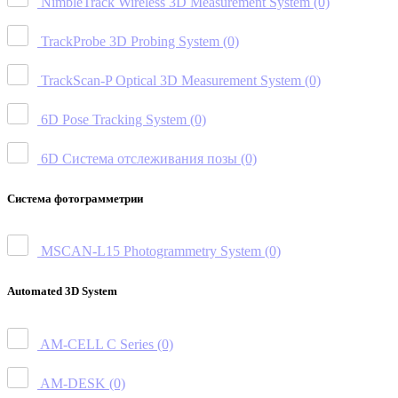
NimbleTrack Wireless 3D Measurement System
(0)
TrackProbe 3D Probing System
(0)
TrackScan-P Optical 3D Measurement System
(0)
6D Pose Tracking System
(0)
6D Система отслеживания позы
(0)
Система фотограмметрии
MSCAN-L15 Photogrammetry System
(0)
Automated 3D System
AM-CELL C Series
(0)
AM-DESK
(0)