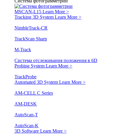
Система фотограмметрии
MSCAN-L15
Learn More >
Tracking 3D System
Learn More >
NimbleTrack-CR
TrackScan Sharp
M-Track
Система отслеживания положения в 6D
Probing System
Learn More >
TrackProbe
Automated 3D System
Learn More >
AM-CELL C Series
AM-DESK
AutoScan-T
AutoScan-K
3D Software
Learn More >