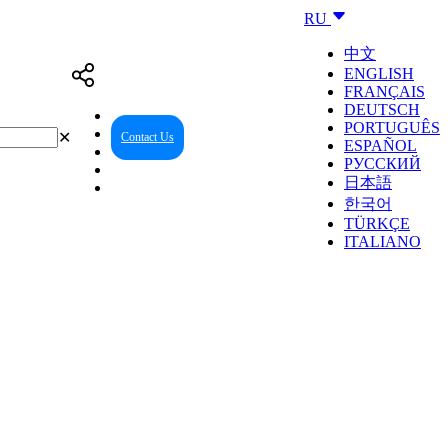
RU
中文
ENGLISH
FRANÇAIS
DEUTSCH
PORTUGUÊS
✕
Contact Us
Reseller Center
ESPAÑOL
РУССКИЙ
日本語
한국어
TÜRKÇE
ITALIANO