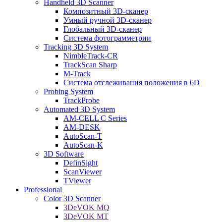
Handheld 3D Scanner
Композитный 3D-сканер
Умный ручной 3D-сканер
Глобальный 3D-сканер
Система фотограмметрии
Tracking 3D System
NimbleTrack-CR
TrackScan Sharp
M-Track
Система отслеживания положения в 6D
Probing System
TrackProbe
Automated 3D System
AM-CELL C Series
AM-DESK
AutoScan-T
AutoScan-K
3D Software
DefinSight
ScanViewer
TViewer
Professional
Color 3D Scanner
3DeVOK MQ
3DeVOK MT