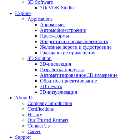
3D Software
3DeVOK Studio
Explore
Applications
Аэрокосмос
Автомобилестроение
Пресс-формы
Энергетика и промышленность
Железные дороги и судостроение
Гражданские применения
3D Solution
3D-инспекция
Разработка продукта
Автоматизированное 3D-измерение
Обратное проектирование
3D-печать
3D-визуализация
About Us
Company Introduction
Certifications
History
Our Trusted Partners
Contact Us
Career
Support