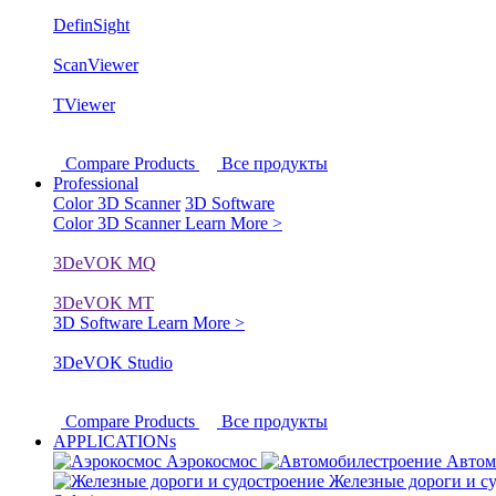
DefinSight
ScanViewer
TViewer
Compare Products
Все продукты
Professional
Color 3D Scanner
3D Software
Color 3D Scanner
Learn More >
3DeVOK MQ
3DeVOK MT
3D Software
Learn More >
3DeVOK Studio
Compare Products
Все продукты
APPLICATIONs
Аэрокосмос
Автом
Железные дороги и с