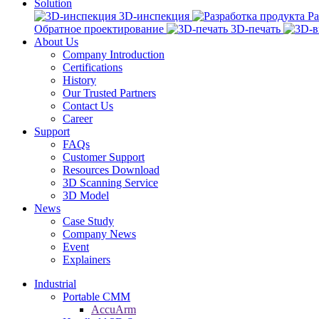
Solution
3D-инспекция
Ра
Обратное проектирование
3D-печать
About Us
Company Introduction
Certifications
History
Our Trusted Partners
Contact Us
Career
Support
FAQs
Customer Support
Resources Download
3D Scanning Service
3D Model
News
Case Study
Company News
Event
Explainers
Industrial
Portable CMM
AccuArm