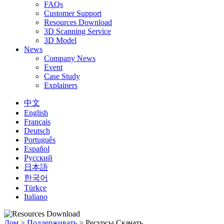
FAQs
Customer Support
Resources Download
3D Scanning Service
3D Model
News
Company News
Event
Case Study
Explainers
中文
English
Français
Deutsch
Português
Español
Русский
日本語
한국어
Türkçe
Italiano
Дом
>
Поддерживать
>
Ресурсы Скачать