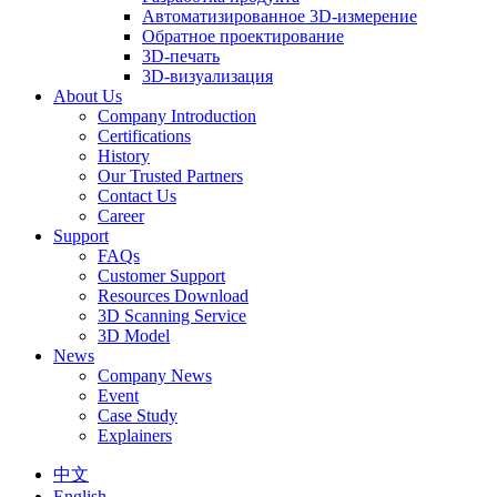
Автоматизированное 3D-измерение
Обратное проектирование
3D-печать
3D-визуализация
About Us
Company Introduction
Certifications
History
Our Trusted Partners
Contact Us
Career
Support
FAQs
Customer Support
Resources Download
3D Scanning Service
3D Model
News
Company News
Event
Case Study
Explainers
中文
English