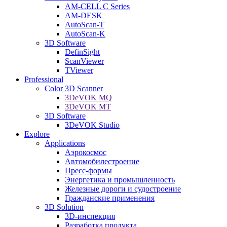
AM-CELL C Series
AM-DESK
AutoScan-T
AutoScan-K
3D Software
DefinSight
ScanViewer
TViewer
Professional
Color 3D Scanner
3DeVOK MQ
3DeVOK MT
3D Software
3DeVOK Studio
Explore
Applications
Аэрокосмос
Автомобилестроение
Пресс-формы
Энергетика и промышленность
Железные дороги и судостроение
Гражданские применения
3D Solution
3D-инспекция
Разработка продукта