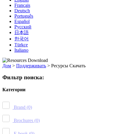
Français
Deutsch
Português
Español
Русский
日本語
한국어
Türkçe
Italiano
Дом
>
Поддерживать
>
Ресурсы Скачать
Фильтр поиска:
Категории
Brand
(0)
Brochures
(0)
E-book
(0)