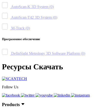
AutoScan-K 3D System
(0)
AutoScan-T42 3D System
(0)
M-Track
(0)
Программное обеспечение
DefinSight Metrology 3D Software Platform
(0)
Ресурсы Скачать
Follow Us
Products