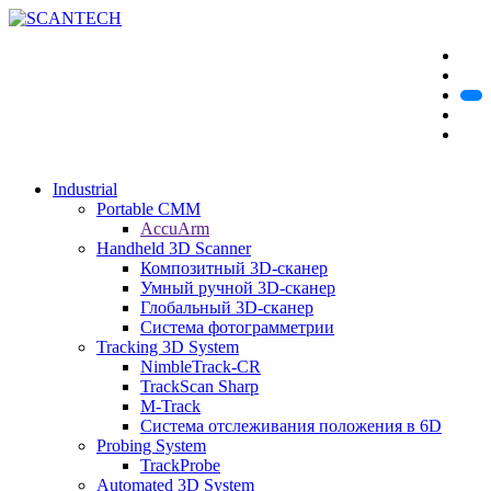
Industrial
Portable CMM
AccuArm
Handheld 3D Scanner
Композитный 3D-сканер
Умный ручной 3D-сканер
Глобальный 3D-сканер
Система фотограмметрии
Tracking 3D System
NimbleTrack-CR
TrackScan Sharp
M-Track
Система отслеживания положения в 6D
Probing System
TrackProbe
Automated 3D System