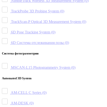
NimbleTrack Wireless 3D Measurement System
(0)
TrackProbe 3D Probing System
(0)
TrackScan-P Optical 3D Measurement System
(0)
6D Pose Tracking System
(0)
6D Система отслеживания позы
(0)
Система фотограмметрии
MSCAN-L15 Photogrammetry System
(0)
Automated 3D System
AM-CELL C Series
(0)
AM-DESK
(0)