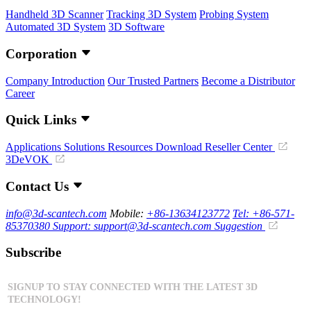
Handheld 3D Scanner
Tracking 3D System
Probing System
Automated 3D System
3D Software
Corporation
Company Introduction
Our Trusted Partners
Become a Distributor
Career
Quick Links
Applications
Solutions
Resources Download
Reseller Center
3DeVOK
Contact Us
info@3d-scantech.com
Mobile:
+86-13634123772
Tel: +86-571-
85370380
Support: support@3d-scantech.com
Suggestion
Subscribe