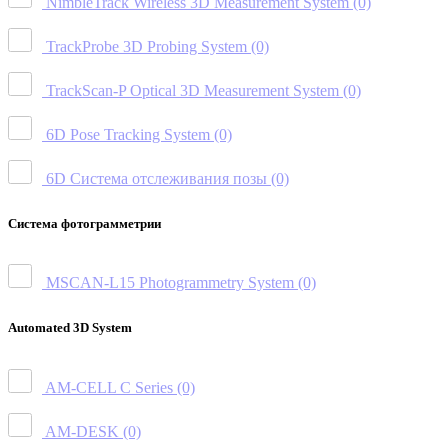
NimbleTrack Wireless 3D Measurement System
(0)
TrackProbe 3D Probing System
(0)
TrackScan-P Optical 3D Measurement System
(0)
6D Pose Tracking System
(0)
6D Система отслеживания позы
(0)
Система фотограмметрии
MSCAN-L15 Photogrammetry System
(0)
Automated 3D System
AM-CELL C Series
(0)
AM-DESK
(0)