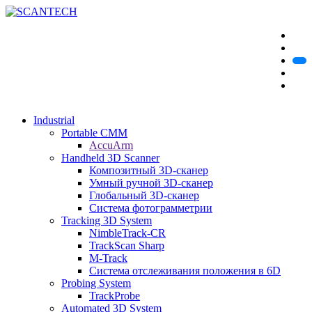
Industrial
Portable CMM
AccuArm
Handheld 3D Scanner
Композитный 3D-сканер
Умный ручной 3D-сканер
Глобальный 3D-сканер
Система фотограмметрии
Tracking 3D System
NimbleTrack-CR
TrackScan Sharp
M-Track
Система отслеживания положения в 6D
Probing System
TrackProbe
Automated 3D System