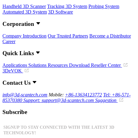
Handheld 3D Scanner
Tracking 3D System
Probing System
Automated 3D System
3D Software
Corporation
Company Introduction
Our Trusted Partners
Become a Distributor
Career
Quick Links
Applications
Solutions
Resources Download
Reseller Center
3DeVOK
Contact Us
info@3d-scantech.com
Mobile:
+86-13634123772
Tel: +86-571-
85370380
Support: support@3d-scantech.com
Suggestion
Subscribe