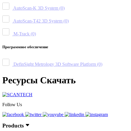
AutoScan-K 3D System
(0)
AutoScan-T42 3D System
(0)
M-Track
(0)
Программное обеспечение
DefinSight Metrology 3D Software Platform
(0)
Ресурсы Скачать
Follow Us
Products