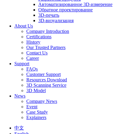
Автоматизированное 3D-измерение
Обратное проектирование
3D-печать
3D-визуализация
About Us
Company Introduction
Certifications
History
Our Trusted Partners
Contact Us
Career
Support
FAQs
Customer Support
Resources Download
3D Scanning Service
3D Model
News
Company News
Event
Case Study
Explainers
中文
English