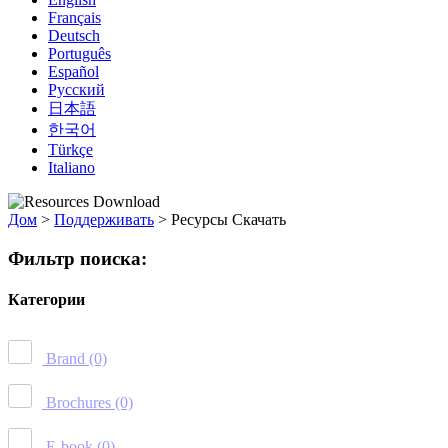
Français
Deutsch
Português
Español
Русский
日本語
한국어
Türkçe
Italiano
Дом
>
Поддерживать
>
Ресурсы Скачать
Фильтр поиска:
Категории
Brand
(0)
Brochures
(0)
E-book
(0)