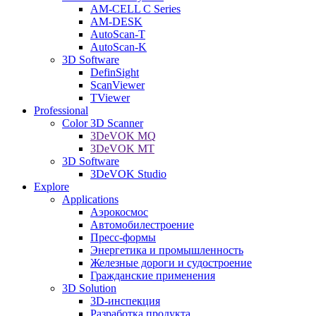
AM-CELL C Series
AM-DESK
AutoScan-T
AutoScan-K
3D Software
DefinSight
ScanViewer
TViewer
Professional
Color 3D Scanner
3DeVOK MQ
3DeVOK MT
3D Software
3DeVOK Studio
Explore
Applications
Аэрокосмос
Автомобилестроение
Пресс-формы
Энергетика и промышленность
Железные дороги и судостроение
Гражданские применения
3D Solution
3D-инспекция
Разработка продукта