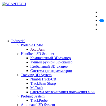
Industrial
Portable CMM
AccuArm
Handheld 3D Scanner
Композитный 3D-сканер
Умный ручной 3D-сканер
Глобальный 3D-сканер
Система фотограмметрии
Tracking 3D System
NimbleTrack-CR
TrackScan Sharp
M-Track
Система отслеживания положения в 6D
Probing System
TrackProbe
Automated 3D System