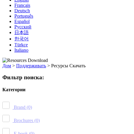
Français
Deutsch
Português
Español
Русский
日本語
한국어
Türkçe
Italiano
Дом
>
Поддерживать
>
Ресурсы Скачать
Фильтр поиска:
Категории
Brand
(0)
Brochures
(0)
E-book
(0)