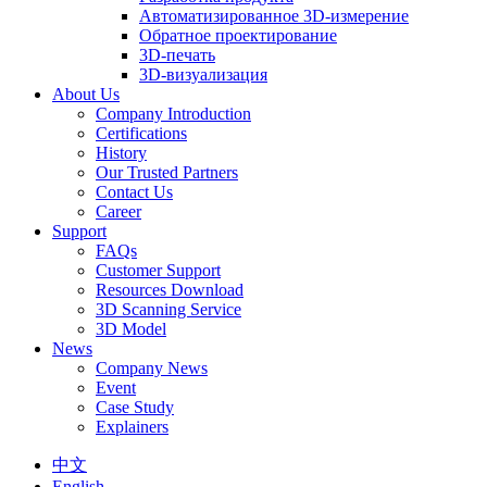
Автоматизированное 3D-измерение
Обратное проектирование
3D-печать
3D-визуализация
About Us
Company Introduction
Certifications
History
Our Trusted Partners
Contact Us
Career
Support
FAQs
Customer Support
Resources Download
3D Scanning Service
3D Model
News
Company News
Event
Case Study
Explainers
中文
English