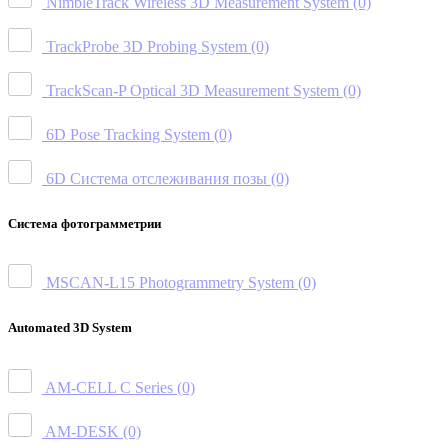
NimbleTrack Wireless 3D Measurement System
(0)
TrackProbe 3D Probing System
(0)
TrackScan-P Optical 3D Measurement System
(0)
6D Pose Tracking System
(0)
6D Система отслеживания позы
(0)
Система фотограмметрии
MSCAN-L15 Photogrammetry System
(0)
Automated 3D System
AM-CELL C Series
(0)
AM-DESK
(0)