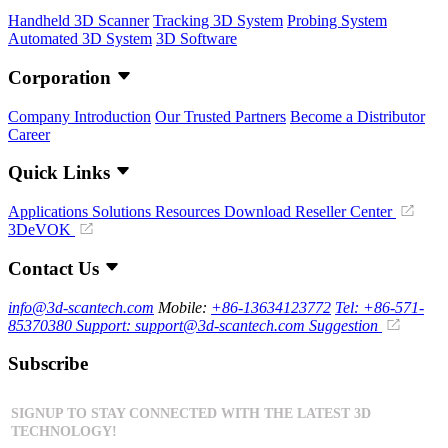
Handheld 3D Scanner
Tracking 3D System
Probing System
Automated 3D System
3D Software
Corporation
Company Introduction
Our Trusted Partners
Become a Distributor
Career
Quick Links
Applications
Solutions
Resources Download
Reseller Center
3DeVOK
Contact Us
info@3d-scantech.com
Mobile:
+86-13634123772
Tel: +86-571-
85370380
Support: support@3d-scantech.com
Suggestion
Subscribe