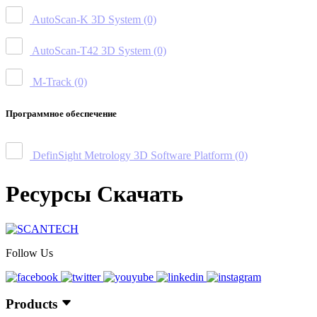
AutoScan-K 3D System
(0)
AutoScan-T42 3D System
(0)
M-Track
(0)
Программное обеспечение
DefinSight Metrology 3D Software Platform
(0)
Ресурсы Скачать
Follow Us
Products