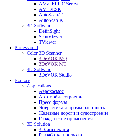
AM-CELL C Series
AM-DESK
AutoScan-T
AutoScan-K
3D Software
DefinSight
ScanViewer
TViewer
Professional
Color 3D Scanner
3DeVOK MQ
3DeVOK MT
3D Software
3DeVOK Studio
Explore
Applications
Аэрокосмос
Автомобилестроение
Пресс-формы
Энергетика и промышленность
Железные дороги и судостроение
Гражданские применения
3D Solution
3D-инспекция
Разработка продукта