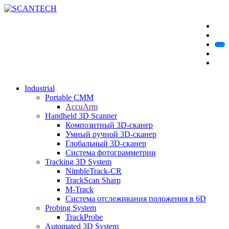
Industrial
Portable CMM
AccuArm
Handheld 3D Scanner
Композитный 3D-сканер
Умный ручной 3D-сканер
Глобальный 3D-сканер
Система фотограмметрии
Tracking 3D System
NimbleTrack-CR
TrackScan Sharp
M-Track
Система отслеживания положения в 6D
Probing System
TrackProbe
Automated 3D System