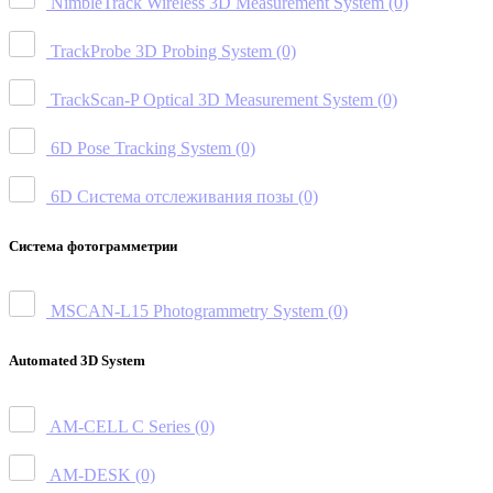
NimbleTrack Wireless 3D Measurement System
(0)
TrackProbe 3D Probing System
(0)
TrackScan-P Optical 3D Measurement System
(0)
6D Pose Tracking System
(0)
6D Система отслеживания позы
(0)
Система фотограмметрии
MSCAN-L15 Photogrammetry System
(0)
Automated 3D System
AM-CELL C Series
(0)
AM-DESK
(0)