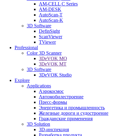
AM-CELL C Series
AM-DESK
AutoScan-T
AutoScan-K
3D Software
DefinSight
ScanViewer
TViewer
Professional
Color 3D Scanner
3DeVOK MQ
3DeVOK MT
3D Software
3DeVOK Studio
Explore
Applications
Аэрокосмос
Автомобилестроение
Пресс-формы
Энергетика и промышленность
Железные дороги и судостроение
Гражданские применения
3D Solution
3D-инспекция
Разработка продукта