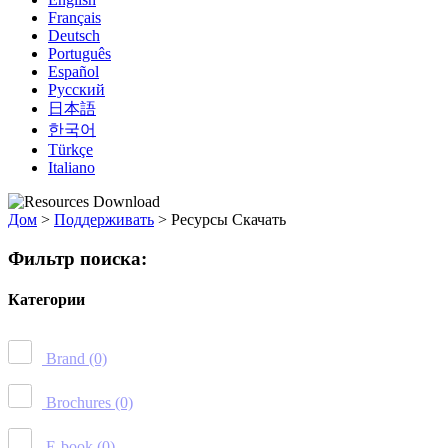
Français
Deutsch
Português
Español
Русский
日本語
한국어
Türkçe
Italiano
Дом
>
Поддерживать
>
Ресурсы Скачать
Фильтр поиска:
Категории
Brand
(0)
Brochures
(0)
E-book
(0)