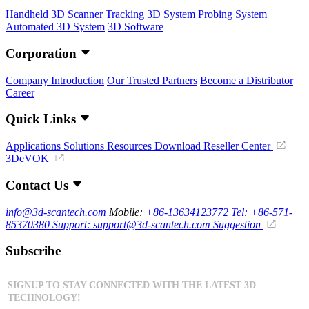
Handheld 3D Scanner
Tracking 3D System
Probing System
Automated 3D System
3D Software
Corporation
Company Introduction
Our Trusted Partners
Become a Distributor
Career
Quick Links
Applications
Solutions
Resources Download
Reseller Center
3DeVOK
Contact Us
info@3d-scantech.com
Mobile:
+86-13634123772
Tel: +86-571-
85370380
Support: support@3d-scantech.com
Suggestion
Subscribe