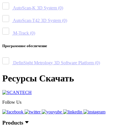
AutoScan-K 3D System
(0)
AutoScan-T42 3D System
(0)
M-Track
(0)
Программное обеспечение
DefinSight Metrology 3D Software Platform
(0)
Ресурсы Скачать
Follow Us
Products