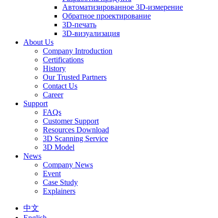
Автоматизированное 3D-измерение
Обратное проектирование
3D-печать
3D-визуализация
About Us
Company Introduction
Certifications
History
Our Trusted Partners
Contact Us
Career
Support
FAQs
Customer Support
Resources Download
3D Scanning Service
3D Model
News
Company News
Event
Case Study
Explainers
中文
English