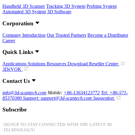
Handheld 3D Scanner
Tracking 3D System
Probing System
Automated 3D System
3D Software
Corporation
Company Introduction
Our Trusted Partners
Become a Distributor
Career
Quick Links
Applications
Solutions
Resources Download
Reseller Center
3DeVOK
Contact Us
info@3d-scantech.com
Mobile:
+86-13634123772
Tel: +86-571-
85370380
Support: support@3d-scantech.com
Suggestion
Subscribe