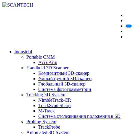
Industrial
Portable CMM
AccuArm
Handheld 3D Scanner
Композитный 3D-сканер
Умный ручной 3D-сканер
Глобальный 3D-сканер
Система фотограмметрии
Tracking 3D System
NimbleTrack-CR
TrackScan Sharp
M-Track
Система отслеживания положения в 6D
Probing System
TrackProbe
Automated 3D System