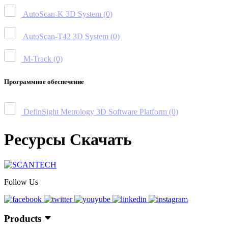
AutoScan-K 3D System
(0)
AutoScan-T42 3D System
(0)
M-Track
(0)
Программное обеспечение
DefinSight Metrology 3D Software Platform
(0)
Ресурсы Скачать
Follow Us
Products