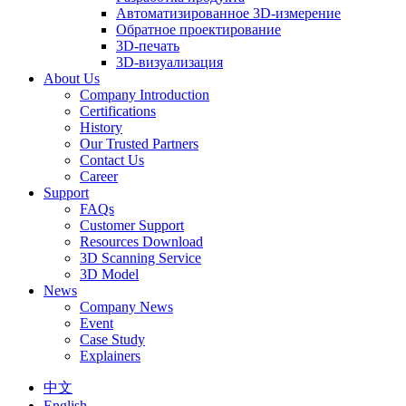
Автоматизированное 3D-измерение
Обратное проектирование
3D-печать
3D-визуализация
About Us
Company Introduction
Certifications
History
Our Trusted Partners
Contact Us
Career
Support
FAQs
Customer Support
Resources Download
3D Scanning Service
3D Model
News
Company News
Event
Case Study
Explainers
中文
English