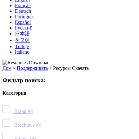
Français
Deutsch
Português
Español
Русский
日本語
한국어
Türkçe
Italiano
Дом
>
Поддерживать
>
Ресурсы Скачать
Фильтр поиска:
Категории
Brand
(0)
Brochures
(0)
E-book
(0)