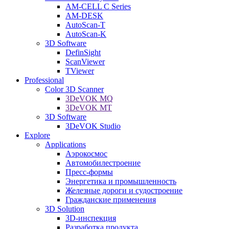
AM-CELL C Series
AM-DESK
AutoScan-T
AutoScan-K
3D Software
DefinSight
ScanViewer
TViewer
Professional
Color 3D Scanner
3DeVOK MQ
3DeVOK MT
3D Software
3DeVOK Studio
Explore
Applications
Аэрокосмос
Автомобилестроение
Пресс-формы
Энергетика и промышленность
Железные дороги и судостроение
Гражданские применения
3D Solution
3D-инспекция
Разработка продукта