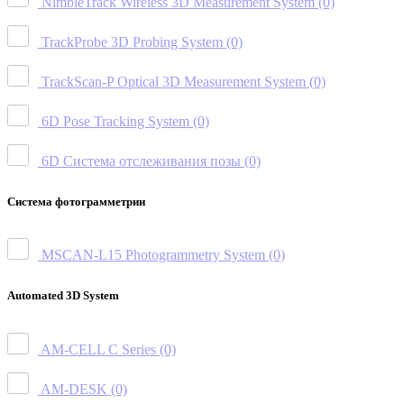
NimbleTrack Wireless 3D Measurement System
(0)
TrackProbe 3D Probing System
(0)
TrackScan-P Optical 3D Measurement System
(0)
6D Pose Tracking System
(0)
6D Система отслеживания позы
(0)
Система фотограмметрии
MSCAN-L15 Photogrammetry System
(0)
Automated 3D System
AM-CELL C Series
(0)
AM-DESK
(0)