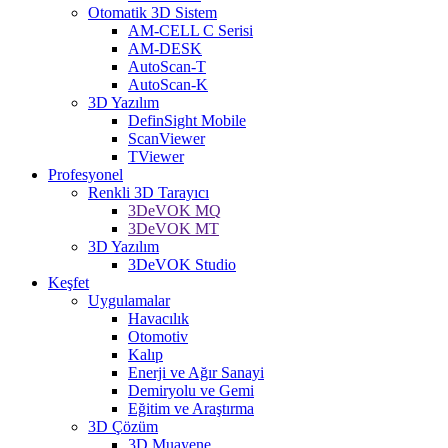
Otomatik 3D Sistem
AM-CELL C Serisi
AM-DESK
AutoScan-T
AutoScan-K
3D Yazılım
DefinSight Mobile
ScanViewer
TViewer
Profesyonel
Renkli 3D Tarayıcı
3DeVOK MQ
3DeVOK MT
3D Yazılım
3DeVOK Studio
Keşfet
Uygulamalar
Havacılık
Otomotiv
Kalıp
Enerji ve Ağır Sanayi
Demiryolu ve Gemi
Eğitim ve Araştırma
3D Çözüm
3D Muayene