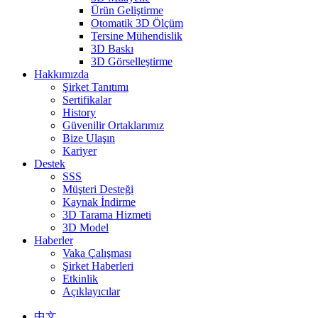
Ürün Geliştirme
Otomatik 3D Ölçüm
Tersine Mühendislik
3D Baskı
3D Görselleştirme
Hakkımızda
Şirket Tanıtımı
Sertifikalar
History
Güvenilir Ortaklarımız
Bize Ulaşın
Kariyer
Destek
SSS
Müşteri Desteği
Kaynak İndirme
3D Tarama Hizmeti
3D Model
Haberler
Vaka Çalışması
Şirket Haberleri
Etkinlik
Açıklayıcılar
中文