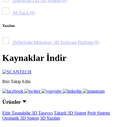
AutoScan-T42 3D System
(0)
M-Track
(0)
Yazılım
DefinSight Metrology 3D Software Platform
(0)
Kaynaklar İndir
Bizi Takip Edin
Ürünler
Elde Taşınabilir 3D Tarayıcı
Takipli 3D Sistem
Prob Sistemi
Otomatik 3D Sistem
3D Yazılım