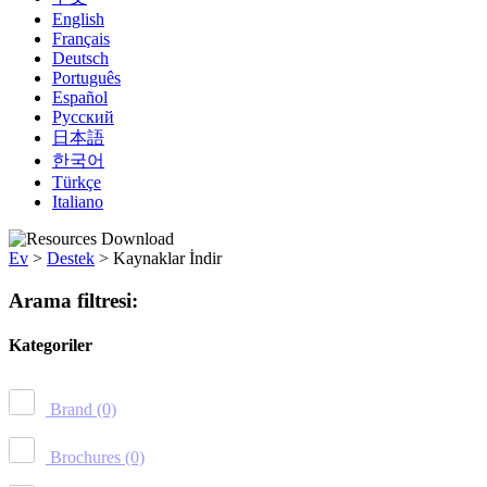
English
Français
Deutsch
Português
Español
Русский
日本語
한국어
Türkçe
Italiano
Ev
>
Destek
>
Kaynaklar İndir
Arama filtresi:
Kategoriler
Brand
(0)
Brochures
(0)