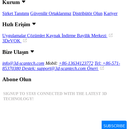
Kurum
Şirket Tanıtımı
Güvenilir Ortaklarımız
Distribütör Olun
Kariyer
Hızlı Erişim
Uygulamalar
Çözümler
Kaynak İndirme
Bayilik Merkezi
3DeVOK
Bize Ulaşın
info@3d-scantech.com
Mobil:
+86-13634123772
Tel: +86-571-
85370380
Destek: support@3d-scantech.com
Öneri
Abone Olun