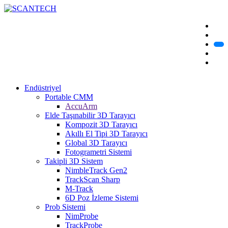
Endüstriyel
Portable CMM
AccuArm
Elde Taşınabilir 3D Tarayıcı
Kompozit 3D Tarayıcı
Akıllı El Tipi 3D Tarayıcı
Global 3D Tarayıcı
Fotogrametri Sistemi
Takipli 3D Sistem
NimbleTrack Gen2
TrackScan Sharp
M-Track
6D Poz İzleme Sistemi
Prob Sistemi
NimProbe
TrackProbe