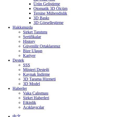
Ürün Geliştirme
Otomatik 3D Ölçüm
Tersine Mühendislik
3D Baskı
3D Görselleştirme
Hakkımızda
Şirket Tanıtımı
Sertifikalar
History
Güvenilir Ortaklarımız
Bize Ulaşın
Kariyer
Destek
SSS
Müşteri Desteği
Kaynak İndirme
3D Tarama Hizmeti
3D Model
Haberler
Vaka Çalışması
Şirket Haberleri
Etkinlik
Açıklayıcılar
中文