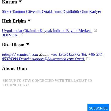
Kurum
Şirket Tanıtımı
Güvenilir Ortaklarımız
Distribütör Olun
Kariyer
Hızlı Erişim
Uygulamalar
Çözümler
Kaynak İndirme
Bayilik Merkezi
3DeVOK
Bize Ulaşın
info@3d-scantech.com
Mobil:
+86-13634123772
Tel: +86-571-
85370380
Destek: support@3d-scantech.com
Öneri
Abone Olun