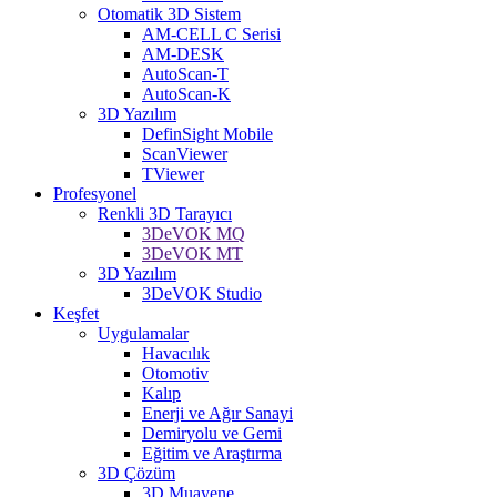
Otomatik 3D Sistem
AM-CELL C Serisi
AM-DESK
AutoScan-T
AutoScan-K
3D Yazılım
DefinSight Mobile
ScanViewer
TViewer
Profesyonel
Renkli 3D Tarayıcı
3DeVOK MQ
3DeVOK MT
3D Yazılım
3DeVOK Studio
Keşfet
Uygulamalar
Havacılık
Otomotiv
Kalıp
Enerji ve Ağır Sanayi
Demiryolu ve Gemi
Eğitim ve Araştırma
3D Çözüm
3D Muayene