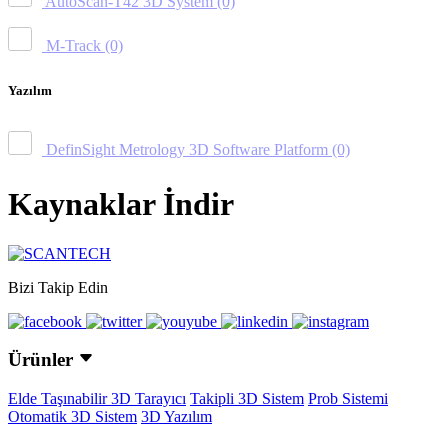
AutoScan-T42 3D System
(0)
M-Track
(0)
Yazılım
DefinSight Metrology 3D Software Platform
(0)
Kaynaklar İndir
Bizi Takip Edin
Ürünler
Elde Taşınabilir 3D Tarayıcı
Takipli 3D Sistem
Prob Sistemi
Otomatik 3D Sistem
3D Yazılım