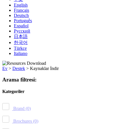
English
Français
Deutsch
Português
Español
Русский
日本語
한국어
Türkçe
Italiano
Ev
>
Destek
>
Kaynaklar İndir
Arama filtresi:
Kategoriler
Brand
(0)
Brochures
(0)