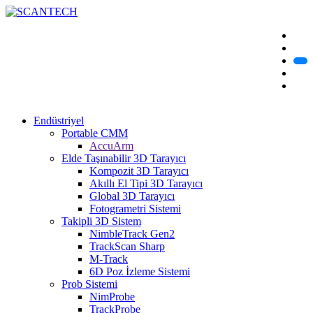
Endüstriyel
Portable CMM
AccuArm
Elde Taşınabilir 3D Tarayıcı
Kompozit 3D Tarayıcı
Akıllı El Tipi 3D Tarayıcı
Global 3D Tarayıcı
Fotogrametri Sistemi
Takipli 3D Sistem
NimbleTrack Gen2
TrackScan Sharp
M-Track
6D Poz İzleme Sistemi
Prob Sistemi
NimProbe
TrackProbe