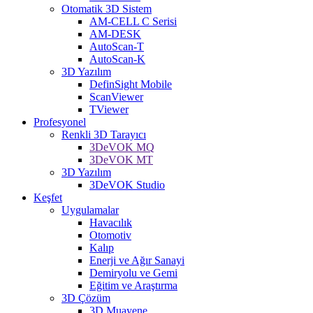
Otomatik 3D Sistem
AM-CELL C Serisi
AM-DESK
AutoScan-T
AutoScan-K
3D Yazılım
DefinSight Mobile
ScanViewer
TViewer
Profesyonel
Renkli 3D Tarayıcı
3DeVOK MQ
3DeVOK MT
3D Yazılım
3DeVOK Studio
Keşfet
Uygulamalar
Havacılık
Otomotiv
Kalıp
Enerji ve Ağır Sanayi
Demiryolu ve Gemi
Eğitim ve Araştırma
3D Çözüm
3D Muayene