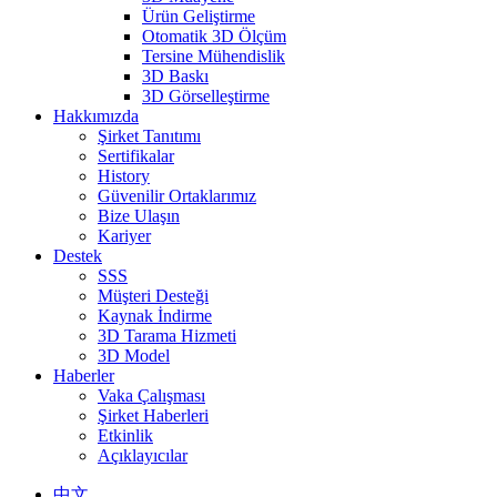
Ürün Geliştirme
Otomatik 3D Ölçüm
Tersine Mühendislik
3D Baskı
3D Görselleştirme
Hakkımızda
Şirket Tanıtımı
Sertifikalar
History
Güvenilir Ortaklarımız
Bize Ulaşın
Kariyer
Destek
SSS
Müşteri Desteği
Kaynak İndirme
3D Tarama Hizmeti
3D Model
Haberler
Vaka Çalışması
Şirket Haberleri
Etkinlik
Açıklayıcılar
中文