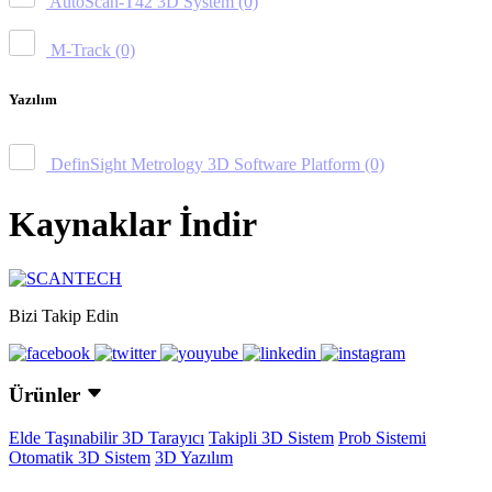
AutoScan-T42 3D System
(0)
M-Track
(0)
Yazılım
DefinSight Metrology 3D Software Platform
(0)
Kaynaklar İndir
Bizi Takip Edin
Ürünler
Elde Taşınabilir 3D Tarayıcı
Takipli 3D Sistem
Prob Sistemi
Otomatik 3D Sistem
3D Yazılım