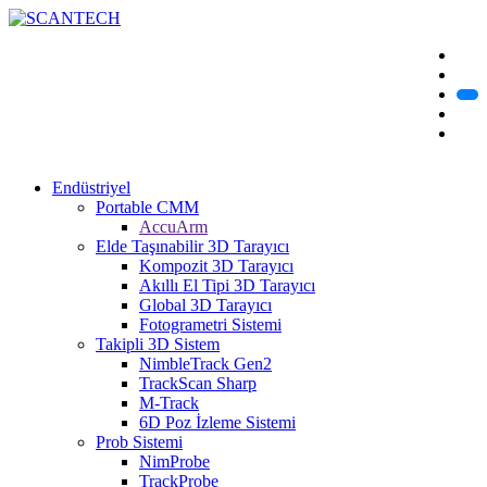
Endüstriyel
Portable CMM
AccuArm
Elde Taşınabilir 3D Tarayıcı
Kompozit 3D Tarayıcı
Akıllı El Tipi 3D Tarayıcı
Global 3D Tarayıcı
Fotogrametri Sistemi
Takipli 3D Sistem
NimbleTrack Gen2
TrackScan Sharp
M-Track
6D Poz İzleme Sistemi
Prob Sistemi
NimProbe
TrackProbe