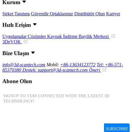
Kurum
Şirket Tanıtımı
Güvenilir Ortaklarımız
Distribütör Olun
Kariyer
Hızlı Erişim
Uygulamalar
Çözümler
Kaynak İndirme
Bayilik Merkezi
3DeVOK
Bize Ulaşın
info@3d-scantech.com
Mobil:
+86-13634123772
Tel: +86-571-
85370380
Destek: support@3d-scantech.com
Öneri
Abone Olun