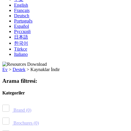
English
Français
Deutsch
Português
Español
Русский
日本語
한국어
Türkçe
Italiano
Ev
>
Destek
>
Kaynaklar İndir
Arama filtresi:
Kategoriler
Brand
(0)
Brochures
(0)