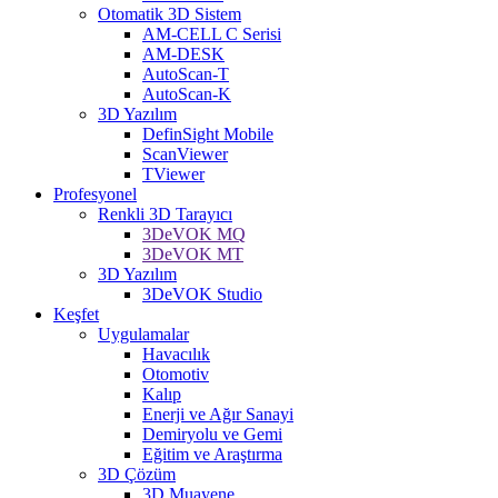
Otomatik 3D Sistem
AM-CELL C Serisi
AM-DESK
AutoScan-T
AutoScan-K
3D Yazılım
DefinSight Mobile
ScanViewer
TViewer
Profesyonel
Renkli 3D Tarayıcı
3DeVOK MQ
3DeVOK MT
3D Yazılım
3DeVOK Studio
Keşfet
Uygulamalar
Havacılık
Otomotiv
Kalıp
Enerji ve Ağır Sanayi
Demiryolu ve Gemi
Eğitim ve Araştırma
3D Çözüm
3D Muayene