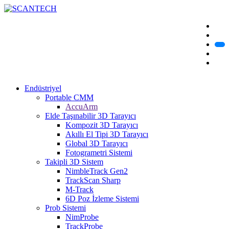
Endüstriyel
Portable CMM
AccuArm
Elde Taşınabilir 3D Tarayıcı
Kompozit 3D Tarayıcı
Akıllı El Tipi 3D Tarayıcı
Global 3D Tarayıcı
Fotogrametri Sistemi
Takipli 3D Sistem
NimbleTrack Gen2
TrackScan Sharp
M-Track
6D Poz İzleme Sistemi
Prob Sistemi
NimProbe
TrackProbe