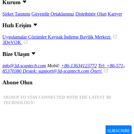
Kurum
Şirket Tanıtımı
Güvenilir Ortaklarımız
Distribütör Olun
Kariyer
Hızlı Erişim
Uygulamalar
Çözümler
Kaynak İndirme
Bayilik Merkezi
3DeVOK
Bize Ulaşın
info@3d-scantech.com
Mobil:
+86-13634123772
Tel: +86-571-
85370380
Destek: support@3d-scantech.com
Öneri
Abone Olun