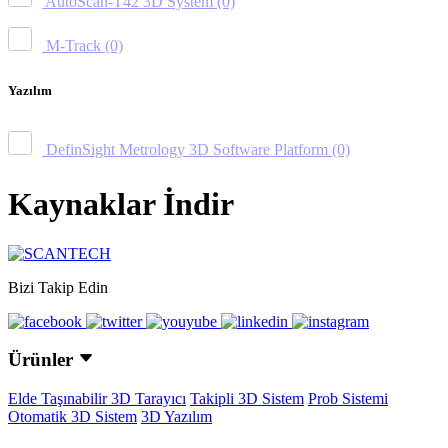
AutoScan-T42 3D System
(0)
M-Track
(0)
Yazılım
DefinSight Metrology 3D Software Platform
(0)
Kaynaklar İndir
Bizi Takip Edin
Ürünler
Elde Taşınabilir 3D Tarayıcı
Takipli 3D Sistem
Prob Sistemi
Otomatik 3D Sistem
3D Yazılım