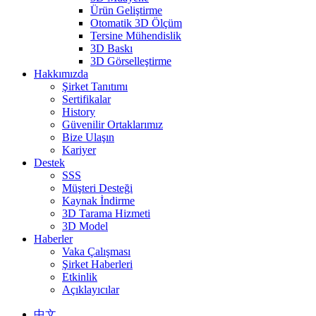
Ürün Geliştirme
Otomatik 3D Ölçüm
Tersine Mühendislik
3D Baskı
3D Görselleştirme
Hakkımızda
Şirket Tanıtımı
Sertifikalar
History
Güvenilir Ortaklarımız
Bize Ulaşın
Kariyer
Destek
SSS
Müşteri Desteği
Kaynak İndirme
3D Tarama Hizmeti
3D Model
Haberler
Vaka Çalışması
Şirket Haberleri
Etkinlik
Açıklayıcılar
中文