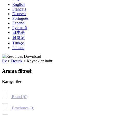
English
Français
Deutsch
Português
Español
Русский
日本語
한국어
Türkçe
Italiano
Ev
>
Destek
>
Kaynaklar İndir
Arama filtresi:
Kategoriler
Brand
(0)
Brochures
(0)