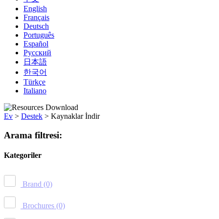
English
Français
Deutsch
Português
Español
Русский
日本語
한국어
Türkçe
Italiano
Ev
>
Destek
>
Kaynaklar İndir
Arama filtresi:
Kategoriler
Brand
(0)
Brochures
(0)