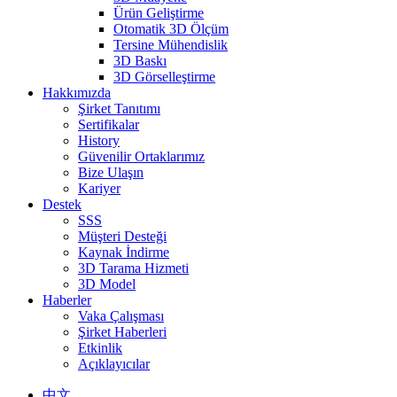
Ürün Geliştirme
Otomatik 3D Ölçüm
Tersine Mühendislik
3D Baskı
3D Görselleştirme
Hakkımızda
Şirket Tanıtımı
Sertifikalar
History
Güvenilir Ortaklarımız
Bize Ulaşın
Kariyer
Destek
SSS
Müşteri Desteği
Kaynak İndirme
3D Tarama Hizmeti
3D Model
Haberler
Vaka Çalışması
Şirket Haberleri
Etkinlik
Açıklayıcılar
中文