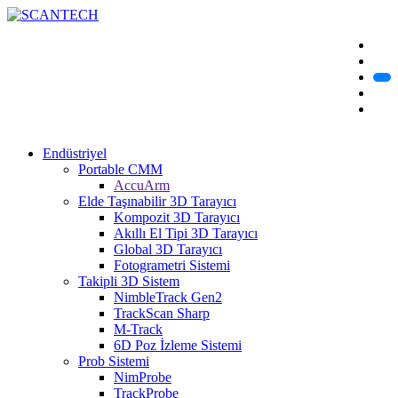
Endüstriyel
Portable CMM
AccuArm
Elde Taşınabilir 3D Tarayıcı
Kompozit 3D Tarayıcı
Akıllı El Tipi 3D Tarayıcı
Global 3D Tarayıcı
Fotogrametri Sistemi
Takipli 3D Sistem
NimbleTrack Gen2
TrackScan Sharp
M-Track
6D Poz İzleme Sistemi
Prob Sistemi
NimProbe
TrackProbe