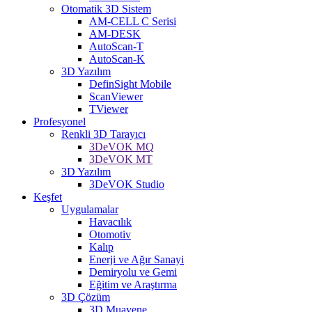
Otomatik 3D Sistem
AM-CELL C Serisi
AM-DESK
AutoScan-T
AutoScan-K
3D Yazılım
DefinSight Mobile
ScanViewer
TViewer
Profesyonel
Renkli 3D Tarayıcı
3DeVOK MQ
3DeVOK MT
3D Yazılım
3DeVOK Studio
Keşfet
Uygulamalar
Havacılık
Otomotiv
Kalıp
Enerji ve Ağır Sanayi
Demiryolu ve Gemi
Eğitim ve Araştırma
3D Çözüm
3D Muayene