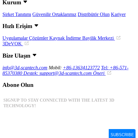
Kurum
Şirket Tanıtımı
Güvenilir Ortaklarımız
Distribütör Olun
Kariyer
Hızlı Erişim
Uygulamalar
Çözümler
Kaynak İndirme
Bayilik Merkezi
3DeVOK
Bize Ulaşın
info@3d-scantech.com
Mobil:
+86-13634123772
Tel: +86-571-
85370380
Destek: support@3d-scantech.com
Öneri
Abone Olun