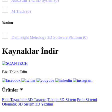
AutoScan-T42 3D System
(0)
M-Track
(0)
Yazılım
DefinSight Metrology 3D Software Platform
(0)
Kaynaklar İndir
Bizi Takip Edin
Ürünler
Elde Taşınabilir 3D Tarayıcı
Takipli 3D Sistem
Prob Sistemi
Otomatik 3D Sistem
3D Yazılım