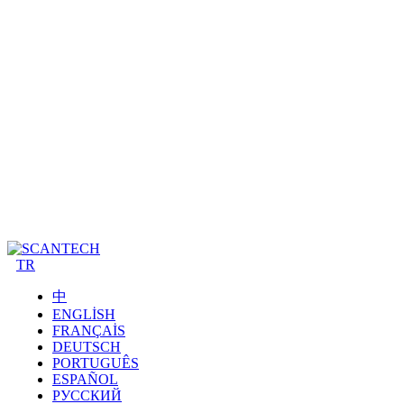
TR
中
ENGLISH
FRANÇAIS
DEUTSCH
PORTUGUÊS
ESPAÑOL
РУССКИЙ