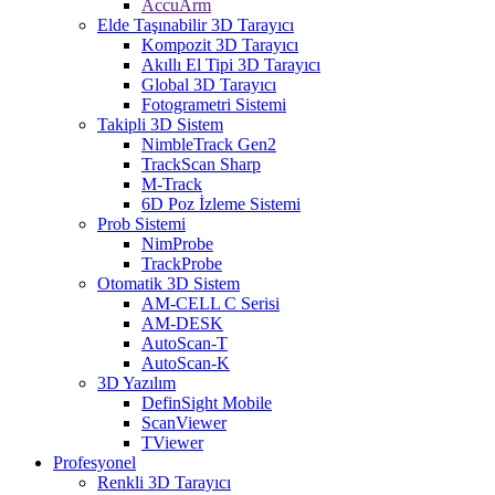
AccuArm
Elde Taşınabilir 3D Tarayıcı
Kompozit 3D Tarayıcı
Akıllı El Tipi 3D Tarayıcı
Global 3D Tarayıcı
Fotogrametri Sistemi
Takipli 3D Sistem
NimbleTrack Gen2
TrackScan Sharp
M-Track
6D Poz İzleme Sistemi
Prob Sistemi
NimProbe
TrackProbe
Otomatik 3D Sistem
AM-CELL C Serisi
AM-DESK
AutoScan-T
AutoScan-K
3D Yazılım
DefinSight Mobile
ScanViewer
TViewer
Profesyonel
Renkli 3D Tarayıcı