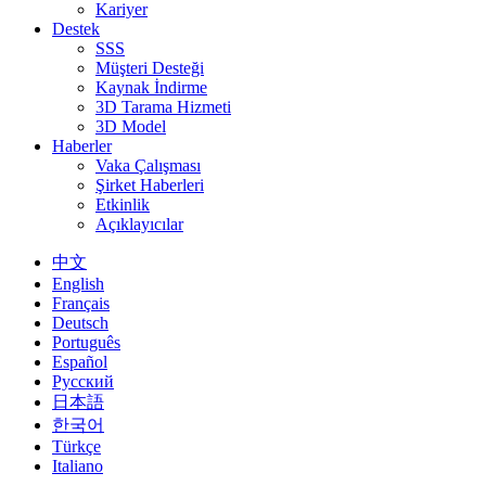
Kariyer
Destek
SSS
Müşteri Desteği
Kaynak İndirme
3D Tarama Hizmeti
3D Model
Haberler
Vaka Çalışması
Şirket Haberleri
Etkinlik
Açıklayıcılar
中文
English
Français
Deutsch
Português
Español
Русский
日本語
한국어
Türkçe
Italiano