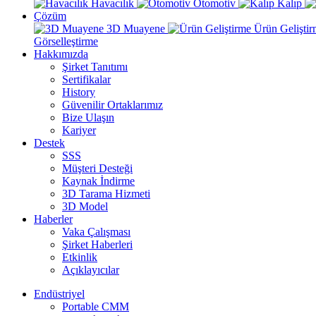
Havacılık
Otomotiv
Kalıp
Çözüm
3D Muayene
Ürün Gelişti
Görselleştirme
Hakkımızda
Şirket Tanıtımı
Sertifikalar
History
Güvenilir Ortaklarımız
Bize Ulaşın
Kariyer
Destek
SSS
Müşteri Desteği
Kaynak İndirme
3D Tarama Hizmeti
3D Model
Haberler
Vaka Çalışması
Şirket Haberleri
Etkinlik
Açıklayıcılar
Endüstriyel
Portable CMM