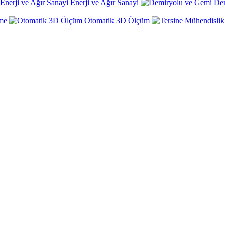
Enerji ve Ağır Sanayi
De
rme
Otomatik 3D Ölçüm