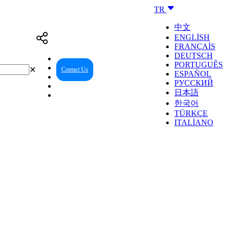
TR
中文
ENGLISH
FRANÇAIS
DEUTSCH
PORTUGUÊS
✕
Contact Us
Reseller Center
ESPAÑOL
РУССКИЙ
日本語
한국어
TÜRKÇE
ITALIANO