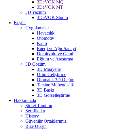
3DeVOK MQ
3DeVOK MT
3D Yazılım
3DeVOK Studio
Keşfet
Uygulamalar
Havacılık
Otomotiv
Kalıp
Enerji ve Ağır Sanayi
Demiryolu ve Gemi
Eğitim ve Araştırma
3D Çözüm
3D Muayene
Ürün Geliştirme
Otomatik 3D Ölçüm
Tersine Mühendislik
3D Baskı
3D Görselleştirme
Hakkımızda
Şirket Tanıtımı
Sertifikalar
History
Güvenilir Ortaklarımız
Bize Ulaşın