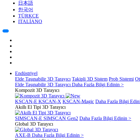
日本語
한국어
TÜRKÇE
ITALIANO
Endüstriyel
Elde Taşınabilir 3D Tarayıcı
Takipli 3D Sistem
Prob Sistemi
Ot
Elde Taşınabilir 3D Tarayıcı
Daha Fazla Bilgi Edinin >
Kompozit 3D Tarayıcı
KSCAN-E
KSCAN-X
KSCAN-Magic
Daha Fazla Bilgi Edin
Akıllı El Tipi 3D Tarayıcı
SIMSCAN-E
SIMSCAN Gen2
Daha Fazla Bilgi Edinin >
Global 3D Tarayıcı
AXE-B
Daha Fazla Bilgi Edinin >