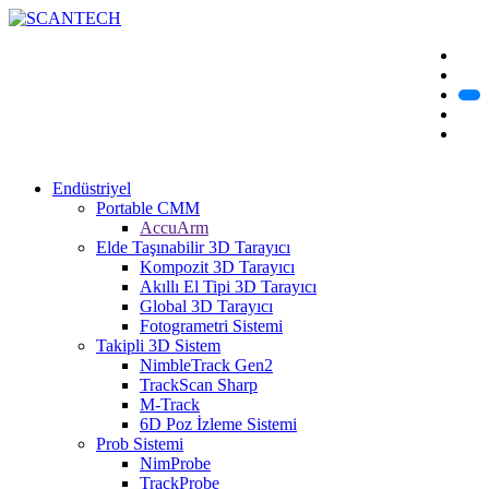
Endüstriyel
Portable CMM
AccuArm
Elde Taşınabilir 3D Tarayıcı
Kompozit 3D Tarayıcı
Akıllı El Tipi 3D Tarayıcı
Global 3D Tarayıcı
Fotogrametri Sistemi
Takipli 3D Sistem
NimbleTrack Gen2
TrackScan Sharp
M-Track
6D Poz İzleme Sistemi
Prob Sistemi
NimProbe
TrackProbe