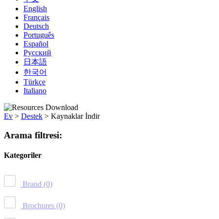
English
Français
Deutsch
Português
Español
Русский
日本語
한국어
Türkçe
Italiano
Ev
>
Destek
>
Kaynaklar İndir
Arama filtresi:
Kategoriler
Brand
(0)
Brochures
(0)