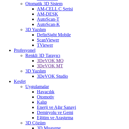
Otomatik 3D Sistem
AM-CELL C Serisi
AM-DESK
AutoScan-T
AutoScan-K
3D Yazılım
DefinSight Mobile
ScanViewer
TViewer
Profesyonel
Renkli 3D Tarayıcı
3DeVOK MQ
3DeVOK MT
3D Yazılım
3DeVOK Studio
Keşfet
Uygulamalar
Havacılık
Otomotiv
Kalıp
Enerji ve Ağır Sanayi
Demiryolu ve Gemi
Eğitim ve Araştırma
3D Çözüm
3D Muayene