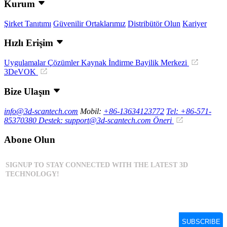
Kurum
Şirket Tanıtımı
Güvenilir Ortaklarımız
Distribütör Olun
Kariyer
Hızlı Erişim
Uygulamalar
Çözümler
Kaynak İndirme
Bayilik Merkezi
3DeVOK
Bize Ulaşın
info@3d-scantech.com
Mobil:
+86-13634123772
Tel: +86-571-
85370380
Destek: support@3d-scantech.com
Öneri
Abone Olun