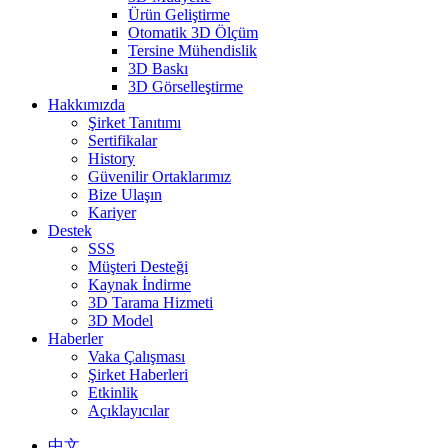
Ürün Geliştirme
Otomatik 3D Ölçüm
Tersine Mühendislik
3D Baskı
3D Görselleştirme
Hakkımızda
Şirket Tanıtımı
Sertifikalar
History
Güvenilir Ortaklarımız
Bize Ulaşın
Kariyer
Destek
SSS
Müşteri Desteği
Kaynak İndirme
3D Tarama Hizmeti
3D Model
Haberler
Vaka Çalışması
Şirket Haberleri
Etkinlik
Açıklayıcılar
中文