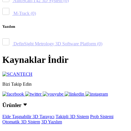
AutoScan-T42 3D System
(0)
M-Track
(0)
Yazılım
DefinSight Metrology 3D Software Platform
(0)
Kaynaklar İndir
Bizi Takip Edin
Ürünler
Elde Taşınabilir 3D Tarayıcı
Takipli 3D Sistem
Prob Sistemi
Otomatik 3D Sistem
3D Yazılım