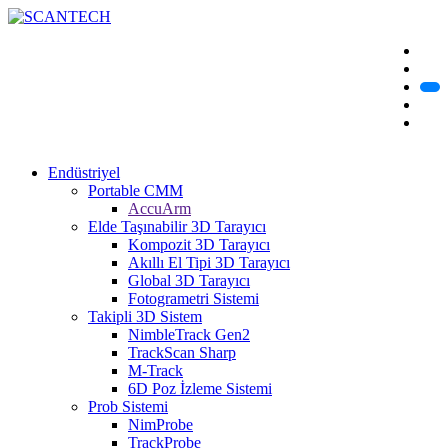
Endüstriyel
Portable CMM
AccuArm
Elde Taşınabilir 3D Tarayıcı
Kompozit 3D Tarayıcı
Akıllı El Tipi 3D Tarayıcı
Global 3D Tarayıcı
Fotogrametri Sistemi
Takipli 3D Sistem
NimbleTrack Gen2
TrackScan Sharp
M-Track
6D Poz İzleme Sistemi
Prob Sistemi
NimProbe
TrackProbe