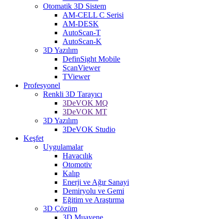
Otomatik 3D Sistem
AM-CELL C Serisi
AM-DESK
AutoScan-T
AutoScan-K
3D Yazılım
DefinSight Mobile
ScanViewer
TViewer
Profesyonel
Renkli 3D Tarayıcı
3DeVOK MQ
3DeVOK MT
3D Yazılım
3DeVOK Studio
Keşfet
Uygulamalar
Havacılık
Otomotiv
Kalıp
Enerji ve Ağır Sanayi
Demiryolu ve Gemi
Eğitim ve Araştırma
3D Çözüm
3D Muayene