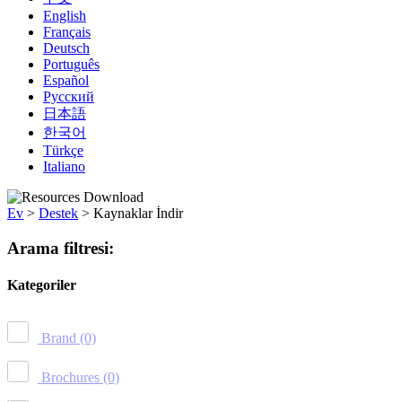
English
Français
Deutsch
Português
Español
Русский
日本語
한국어
Türkçe
Italiano
Ev
>
Destek
>
Kaynaklar İndir
Arama filtresi:
Kategoriler
Brand
(0)
Brochures
(0)