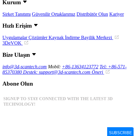
Kurum
Şirket Tanıtımı
Güvenilir Ortaklarımız
Distribütör Olun
Kariyer
Hızlı Erişim
Uygulamalar
Çözümler
Kaynak İndirme
Bayilik Merkezi
3DeVOK
Bize Ulaşın
info@3d-scantech.com
Mobil:
+86-13634123772
Tel: +86-571-
85370380
Destek: support@3d-scantech.com
Öneri
Abone Olun