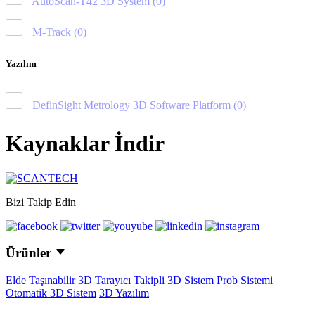
AutoScan-T42 3D System
(0)
M-Track
(0)
Yazılım
DefinSight Metrology 3D Software Platform
(0)
Kaynaklar İndir
Bizi Takip Edin
Ürünler
Elde Taşınabilir 3D Tarayıcı
Takipli 3D Sistem
Prob Sistemi
Otomatik 3D Sistem
3D Yazılım