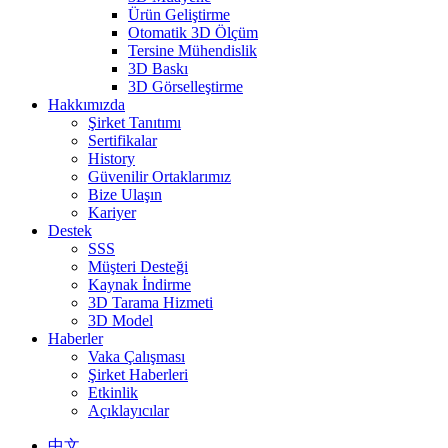
Ürün Geliştirme
Otomatik 3D Ölçüm
Tersine Mühendislik
3D Baskı
3D Görselleştirme
Hakkımızda
Şirket Tanıtımı
Sertifikalar
History
Güvenilir Ortaklarımız
Bize Ulaşın
Kariyer
Destek
SSS
Müşteri Desteği
Kaynak İndirme
3D Tarama Hizmeti
3D Model
Haberler
Vaka Çalışması
Şirket Haberleri
Etkinlik
Açıklayıcılar
中文