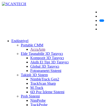
Endüstriyel
Portable CMM
AccuArm
Elde Taşınabilir 3D Tarayıcı
Kompozit 3D Tarayıcı
Akıllı El Tipi 3D Tarayıcı
Global 3D Tarayıcı
Fotogrametri Sistemi
Takipli 3D Sistem
NimbleTrack Gen2
TrackScan Sharp
M-Track
6D Poz İzleme Sistemi
Prob Sistemi
NimProbe
TrackProbe