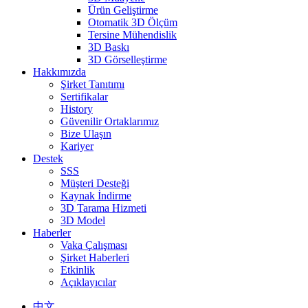
Ürün Geliştirme
Otomatik 3D Ölçüm
Tersine Mühendislik
3D Baskı
3D Görselleştirme
Hakkımızda
Şirket Tanıtımı
Sertifikalar
History
Güvenilir Ortaklarımız
Bize Ulaşın
Kariyer
Destek
SSS
Müşteri Desteği
Kaynak İndirme
3D Tarama Hizmeti
3D Model
Haberler
Vaka Çalışması
Şirket Haberleri
Etkinlik
Açıklayıcılar
中文