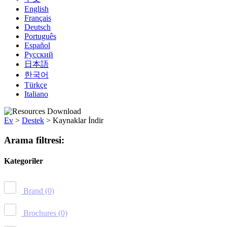
English
Français
Deutsch
Português
Español
Русский
日本語
한국어
Türkçe
Italiano
Ev
>
Destek
>
Kaynaklar İndir
Arama filtresi:
Kategoriler
Brand
(0)
Brochures
(0)