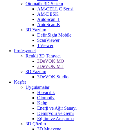
Otomatik 3D Sistem
AM-CELL C Serisi
AM-DESK
AutoScan-T
AutoScan-K
3D Yazılım
DefinSight Mobile
ScanViewer
TViewer
Profesyonel
Renkli 3D Tarayıcı
3DeVOK MQ
3DeVOK MT
3D Yazılım
3DeVOK Studio
Keşfet
Uygulamalar
Havacılık
Otomotiv
Kalıp
Enerji ve Ağır Sanayi
Demiryolu ve Gemi
Eğitim ve Araştırma
3D Çözüm
3D Muayene