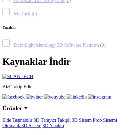
AutoScan-T42 3D System
(0)
M-Track
(0)
Yazılım
DefinSight Metrology 3D Software Platform
(0)
Kaynaklar İndir
Bizi Takip Edin
Ürünler
Elde Taşınabilir 3D Tarayıcı
Takipli 3D Sistem
Prob Sistemi
Otomatik 3D Sistem
3D Yazılım