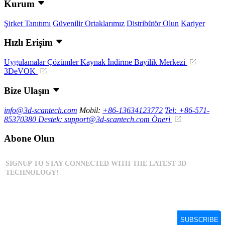
Kurum
Şirket Tanıtımı
Güvenilir Ortaklarımız
Distribütör Olun
Kariyer
Hızlı Erişim
Uygulamalar
Çözümler
Kaynak İndirme
Bayilik Merkezi
3DeVOK
Bize Ulaşın
info@3d-scantech.com
Mobil:
+86-13634123772
Tel: +86-571-
85370380
Destek: support@3d-scantech.com
Öneri
Abone Olun