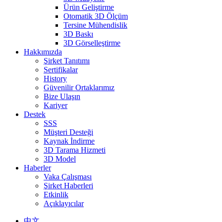
Ürün Geliştirme
Otomatik 3D Ölçüm
Tersine Mühendislik
3D Baskı
3D Görselleştirme
Hakkımızda
Şirket Tanıtımı
Sertifikalar
History
Güvenilir Ortaklarımız
Bize Ulaşın
Kariyer
Destek
SSS
Müşteri Desteği
Kaynak İndirme
3D Tarama Hizmeti
3D Model
Haberler
Vaka Çalışması
Şirket Haberleri
Etkinlik
Açıklayıcılar
中文