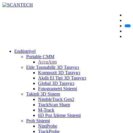
Endüstriyel
Portable CMM
AccuArm
Elde Taşınabilir 3D Tarayıcı
Kompozit 3D Tarayıcı
Akıllı El Tipi 3D Tarayıcı
Global 3D Tarayıcı
Fotogrametri Sistemi
Takipli 3D Sistem
NimbleTrack Gen2
TrackScan Sharp
M-Track
6D Poz İzleme Sistemi
Prob Sistemi
NimProbe
TrackProbe