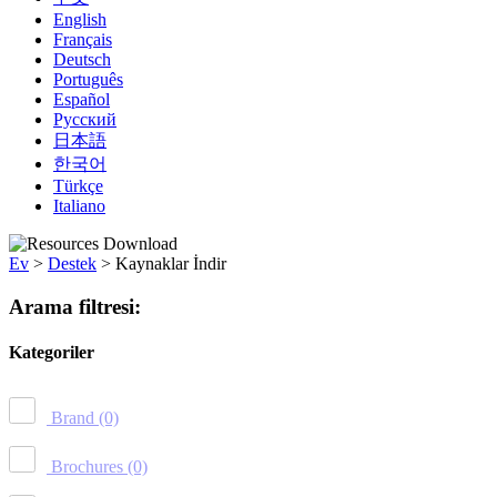
English
Français
Deutsch
Português
Español
Русский
日本語
한국어
Türkçe
Italiano
Ev
>
Destek
>
Kaynaklar İndir
Arama filtresi:
Kategoriler
Brand
(0)
Brochures
(0)