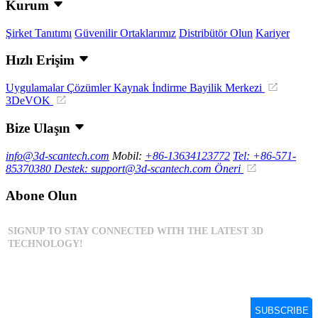
Kurum
Şirket Tanıtımı
Güvenilir Ortaklarımız
Distribütör Olun
Kariyer
Hızlı Erişim
Uygulamalar
Çözümler
Kaynak İndirme
Bayilik Merkezi
3DeVOK
Bize Ulaşın
info@3d-scantech.com
Mobil:
+86-13634123772
Tel: +86-571-
85370380
Destek: support@3d-scantech.com
Öneri
Abone Olun