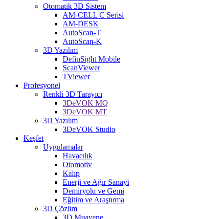
Otomatik 3D Sistem
AM-CELL C Serisi
AM-DESK
AutoScan-T
AutoScan-K
3D Yazılım
DefinSight Mobile
ScanViewer
TViewer
Profesyonel
Renkli 3D Tarayıcı
3DeVOK MQ
3DeVOK MT
3D Yazılım
3DeVOK Studio
Keşfet
Uygulamalar
Havacılık
Otomotiv
Kalıp
Enerji ve Ağır Sanayi
Demiryolu ve Gemi
Eğitim ve Araştırma
3D Çözüm
3D Muayene