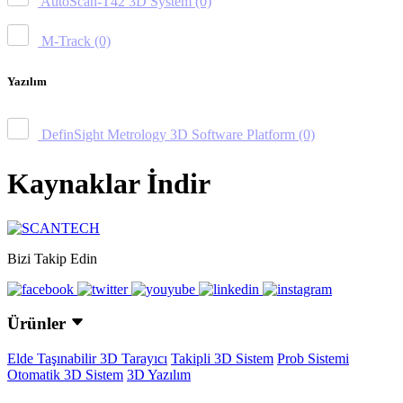
AutoScan-T42 3D System
(0)
M-Track
(0)
Yazılım
DefinSight Metrology 3D Software Platform
(0)
Kaynaklar İndir
Bizi Takip Edin
Ürünler
Elde Taşınabilir 3D Tarayıcı
Takipli 3D Sistem
Prob Sistemi
Otomatik 3D Sistem
3D Yazılım