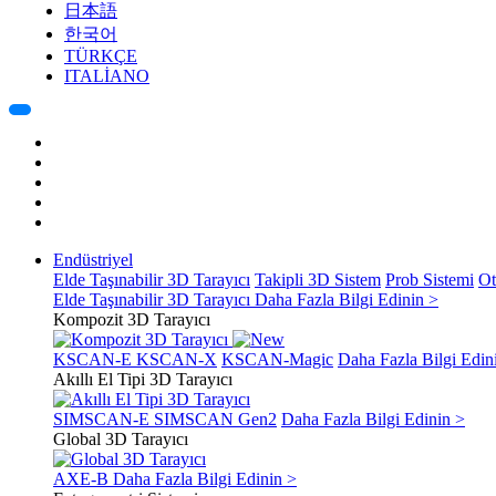
日本語
한국어
TÜRKÇE
ITALIANO
Endüstriyel
Elde Taşınabilir 3D Tarayıcı
Takipli 3D Sistem
Prob Sistemi
Ot
Elde Taşınabilir 3D Tarayıcı
Daha Fazla Bilgi Edinin >
Kompozit 3D Tarayıcı
KSCAN-E
KSCAN-X
KSCAN-Magic
Daha Fazla Bilgi Edin
Akıllı El Tipi 3D Tarayıcı
SIMSCAN-E
SIMSCAN Gen2
Daha Fazla Bilgi Edinin >
Global 3D Tarayıcı
AXE-B
Daha Fazla Bilgi Edinin >