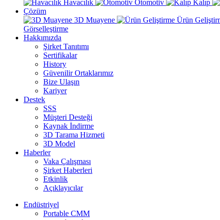
Havacılık
Otomotiv
Kalıp
Çözüm
3D Muayene
Ürün Gelişti
Görselleştirme
Hakkımızda
Şirket Tanıtımı
Sertifikalar
History
Güvenilir Ortaklarımız
Bize Ulaşın
Kariyer
Destek
SSS
Müşteri Desteği
Kaynak İndirme
3D Tarama Hizmeti
3D Model
Haberler
Vaka Çalışması
Şirket Haberleri
Etkinlik
Açıklayıcılar
Endüstriyel
Portable CMM