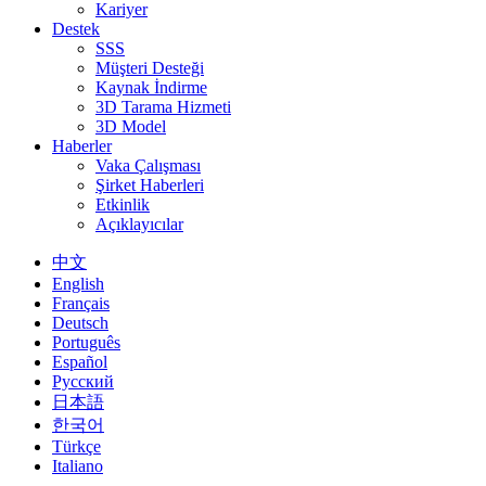
Kariyer
Destek
SSS
Müşteri Desteği
Kaynak İndirme
3D Tarama Hizmeti
3D Model
Haberler
Vaka Çalışması
Şirket Haberleri
Etkinlik
Açıklayıcılar
中文
English
Français
Deutsch
Português
Español
Русский
日本語
한국어
Türkçe
Italiano