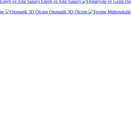
Enerji ve Ağır Sanayi
De
rme
Otomatik 3D Ölçüm