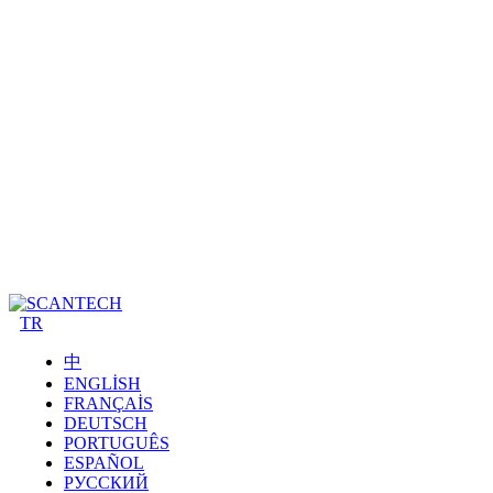
TR
中
ENGLISH
FRANÇAIS
DEUTSCH
PORTUGUÊS
ESPAÑOL
РУССКИЙ