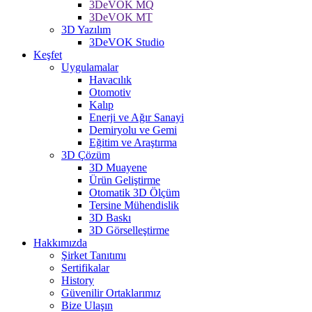
3DeVOK MQ
3DeVOK MT
3D Yazılım
3DeVOK Studio
Keşfet
Uygulamalar
Havacılık
Otomotiv
Kalıp
Enerji ve Ağır Sanayi
Demiryolu ve Gemi
Eğitim ve Araştırma
3D Çözüm
3D Muayene
Ürün Geliştirme
Otomatik 3D Ölçüm
Tersine Mühendislik
3D Baskı
3D Görselleştirme
Hakkımızda
Şirket Tanıtımı
Sertifikalar
History
Güvenilir Ortaklarımız
Bize Ulaşın