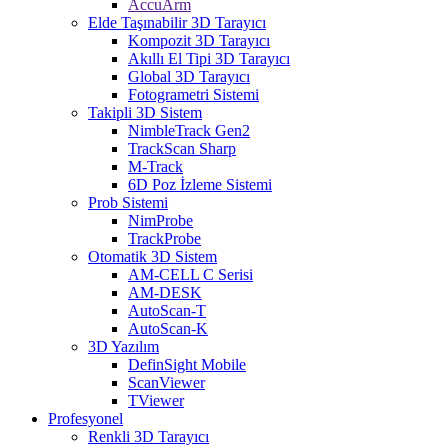
AccuArm
Elde Taşınabilir 3D Tarayıcı
Kompozit 3D Tarayıcı
Akıllı El Tipi 3D Tarayıcı
Global 3D Tarayıcı
Fotogrametri Sistemi
Takipli 3D Sistem
NimbleTrack Gen2
TrackScan Sharp
M-Track
6D Poz İzleme Sistemi
Prob Sistemi
NimProbe
TrackProbe
Otomatik 3D Sistem
AM-CELL C Serisi
AM-DESK
AutoScan-T
AutoScan-K
3D Yazılım
DefinSight Mobile
ScanViewer
TViewer
Profesyonel
Renkli 3D Tarayıcı