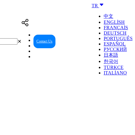
TR
中文
ENGLISH
FRANÇAIS
DEUTSCH
PORTUGUÊS
✕
Contact Us
Reseller Center
ESPAÑOL
РУССКИЙ
日本語
한국어
TÜRKÇE
ITALIANO