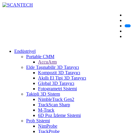
Endüstriyel
Portable CMM
AccuArm
Elde Taşınabilir 3D Tarayıcı
Kompozit 3D Tarayıcı
Akıllı El Tipi 3D Tarayıcı
Global 3D Tarayıcı
Fotogrametri Sistemi
Takipli 3D Sistem
NimbleTrack Gen2
TrackScan Sharp
M-Track
6D Poz İzleme Sistemi
Prob Sistemi
NimProbe
TrackProbe