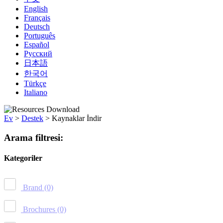
English
Français
Deutsch
Português
Español
Русский
日本語
한국어
Türkçe
Italiano
Ev
>
Destek
>
Kaynaklar İndir
Arama filtresi:
Kategoriler
Brand
(0)
Brochures
(0)