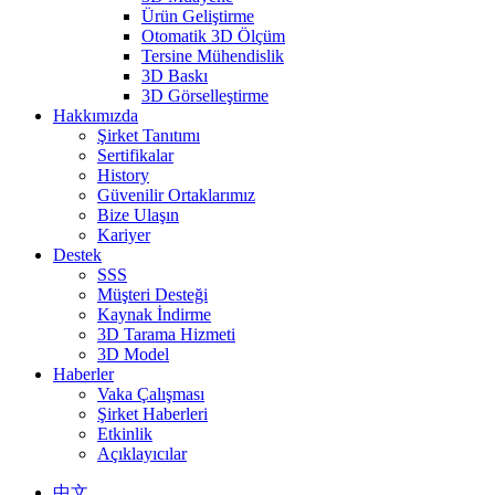
Ürün Geliştirme
Otomatik 3D Ölçüm
Tersine Mühendislik
3D Baskı
3D Görselleştirme
Hakkımızda
Şirket Tanıtımı
Sertifikalar
History
Güvenilir Ortaklarımız
Bize Ulaşın
Kariyer
Destek
SSS
Müşteri Desteği
Kaynak İndirme
3D Tarama Hizmeti
3D Model
Haberler
Vaka Çalışması
Şirket Haberleri
Etkinlik
Açıklayıcılar
中文