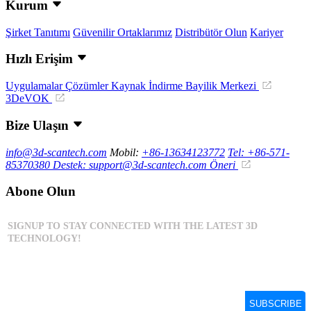
Kurum
Şirket Tanıtımı
Güvenilir Ortaklarımız
Distribütör Olun
Kariyer
Hızlı Erişim
Uygulamalar
Çözümler
Kaynak İndirme
Bayilik Merkezi
3DeVOK
Bize Ulaşın
info@3d-scantech.com
Mobil:
+86-13634123772
Tel: +86-571-
85370380
Destek: support@3d-scantech.com
Öneri
Abone Olun