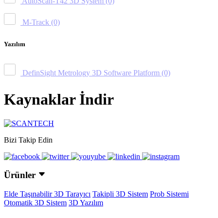
AutoScan-T42 3D System
(0)
M-Track
(0)
Yazılım
DefinSight Metrology 3D Software Platform
(0)
Kaynaklar İndir
Bizi Takip Edin
Ürünler
Elde Taşınabilir 3D Tarayıcı
Takipli 3D Sistem
Prob Sistemi
Otomatik 3D Sistem
3D Yazılım