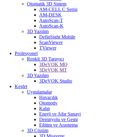
Otomatik 3D Sistem
AM-CELL C Serisi
AM-DESK
AutoScan-T
AutoScan-K
3D Yazılım
DefinSight Mobile
ScanViewer
TViewer
Profesyonel
Renkli 3D Tarayıcı
3DeVOK MQ
3DeVOK MT
3D Yazılım
3DeVOK Studio
Keşfet
Uygulamalar
Havacılık
Otomotiv
Kalıp
Enerji ve Ağır Sanayi
Demiryolu ve Gemi
Eğitim ve Araştırma
3D Çözüm
3D Muayene