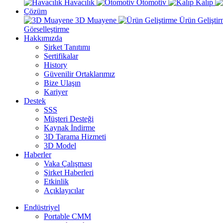
Havacılık
Otomotiv
Kalıp
Çözüm
3D Muayene
Ürün Gelişti
Görselleştirme
Hakkımızda
Şirket Tanıtımı
Sertifikalar
History
Güvenilir Ortaklarımız
Bize Ulaşın
Kariyer
Destek
SSS
Müşteri Desteği
Kaynak İndirme
3D Tarama Hizmeti
3D Model
Haberler
Vaka Çalışması
Şirket Haberleri
Etkinlik
Açıklayıcılar
Endüstriyel
Portable CMM