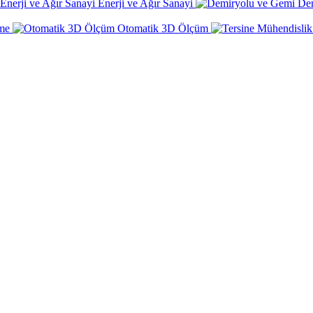
Enerji ve Ağır Sanayi
De
rme
Otomatik 3D Ölçüm