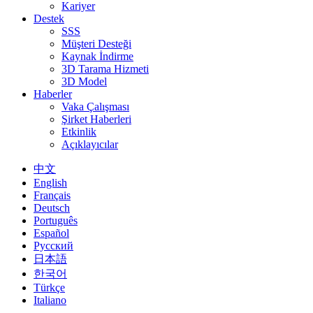
Kariyer
Destek
SSS
Müşteri Desteği
Kaynak İndirme
3D Tarama Hizmeti
3D Model
Haberler
Vaka Çalışması
Şirket Haberleri
Etkinlik
Açıklayıcılar
中文
English
Français
Deutsch
Português
Español
Русский
日本語
한국어
Türkçe
Italiano