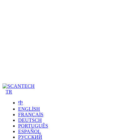
TR
中
ENGLISH
FRANÇAIS
DEUTSCH
PORTUGUÊS
ESPAÑOL
РУССКИЙ