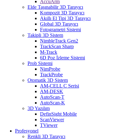
AccuArm
Elde Taşınabilir 3D Tarayıcı
Kompozit 3D Tarayıcı
Akıllı El Tipi 3D Tarayıcı
Global 3D Tarayıcı
Fotogrametri Sistemi
Takipli 3D Sistem
NimbleTrack Gen2
TrackScan Sharp
M-Track
6D Poz İzleme Sistemi
Prob Sistemi
NimProbe
TrackProbe
Otomatik 3D Sistem
AM-CELL C Serisi
AM-DESK
AutoScan-T
AutoScan-K
3D Yazılım
DefinSight Mobile
ScanViewer
TViewer
Profesyonel
Renkli 3D Tarayıcı