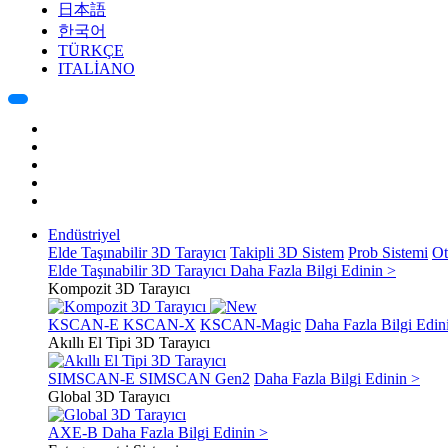
日本語
한국어
TÜRKÇE
ITALIANO
Endüstriyel
Elde Taşınabilir 3D Tarayıcı
Takipli 3D Sistem
Prob Sistemi
Ot
Elde Taşınabilir 3D Tarayıcı
Daha Fazla Bilgi Edinin >
Kompozit 3D Tarayıcı
KSCAN-E
KSCAN-X
KSCAN-Magic
Daha Fazla Bilgi Edin
Akıllı El Tipi 3D Tarayıcı
SIMSCAN-E
SIMSCAN Gen2
Daha Fazla Bilgi Edinin >
Global 3D Tarayıcı
AXE-B
Daha Fazla Bilgi Edinin >