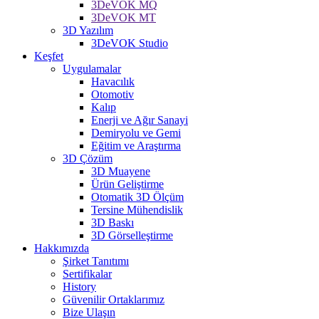
3DeVOK MQ
3DeVOK MT
3D Yazılım
3DeVOK Studio
Keşfet
Uygulamalar
Havacılık
Otomotiv
Kalıp
Enerji ve Ağır Sanayi
Demiryolu ve Gemi
Eğitim ve Araştırma
3D Çözüm
3D Muayene
Ürün Geliştirme
Otomatik 3D Ölçüm
Tersine Mühendislik
3D Baskı
3D Görselleştirme
Hakkımızda
Şirket Tanıtımı
Sertifikalar
History
Güvenilir Ortaklarımız
Bize Ulaşın