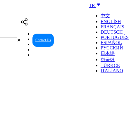
TR
中文
ENGLISH
FRANÇAIS
DEUTSCH
PORTUGUÊS
✕
Contact Us
Reseller Center
ESPAÑOL
РУССКИЙ
日本語
한국어
TÜRKÇE
ITALIANO