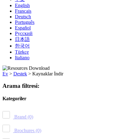
English
Français
Deutsch
Português
Español
Русский
日本語
한국어
Türkçe
Italiano
Ev
>
Destek
>
Kaynaklar İndir
Arama filtresi:
Kategoriler
Brand
(0)
Brochures
(0)