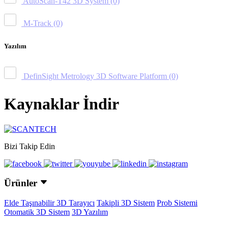
AutoScan-T42 3D System
(0)
M-Track
(0)
Yazılım
DefinSight Metrology 3D Software Platform
(0)
Kaynaklar İndir
Bizi Takip Edin
Ürünler
Elde Taşınabilir 3D Tarayıcı
Takipli 3D Sistem
Prob Sistemi
Otomatik 3D Sistem
3D Yazılım