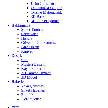
Ürün Geliştirme
Otomatik 3D Ölçüm
Tersine Mühendislik
3D Baskı
3D Görselleştirme
Hakkımızda
Şirket Tanıtımı
Sertifikalar
History
Güvenilir Ortaklarımız
Bize Ulaşın
Kariyer
Destek
SSS
Müşteri Desteği
Kaynak İndirme
3D Tarama Hizmeti
3D Model
Haberler
Vaka Çalışması
Şirket Haberleri
Etkinlik
Açıklayıcılar
中文