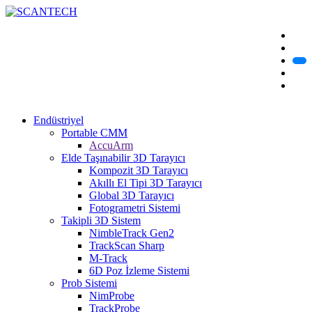
Endüstriyel
Portable CMM
AccuArm
Elde Taşınabilir 3D Tarayıcı
Kompozit 3D Tarayıcı
Akıllı El Tipi 3D Tarayıcı
Global 3D Tarayıcı
Fotogrametri Sistemi
Takipli 3D Sistem
NimbleTrack Gen2
TrackScan Sharp
M-Track
6D Poz İzleme Sistemi
Prob Sistemi
NimProbe
TrackProbe