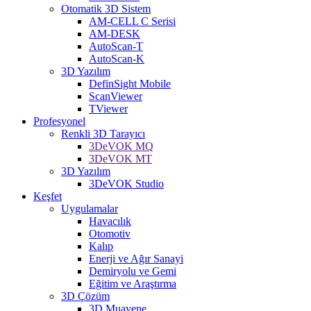
Otomatik 3D Sistem
AM-CELL C Serisi
AM-DESK
AutoScan-T
AutoScan-K
3D Yazılım
DefinSight Mobile
ScanViewer
TViewer
Profesyonel
Renkli 3D Tarayıcı
3DeVOK MQ
3DeVOK MT
3D Yazılım
3DeVOK Studio
Keşfet
Uygulamalar
Havacılık
Otomotiv
Kalıp
Enerji ve Ağır Sanayi
Demiryolu ve Gemi
Eğitim ve Araştırma
3D Çözüm
3D Muayene