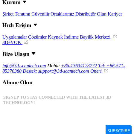
Kurum
Şirket Tanıtımı
Güvenilir Ortaklarımız
Distribütör Olun
Kariyer
Hızlı Erişim
Uygulamalar
Çözümler
Kaynak İndirme
Bayilik Merkezi
3DeVOK
Bize Ulaşın
info@3d-scantech.com
Mobil:
+86-13634123772
Tel: +86-571-
85370380
Destek: support@3d-scantech.com
Öneri
Abone Olun