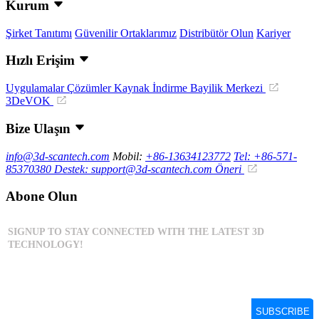
Kurum
Şirket Tanıtımı
Güvenilir Ortaklarımız
Distribütör Olun
Kariyer
Hızlı Erişim
Uygulamalar
Çözümler
Kaynak İndirme
Bayilik Merkezi
3DeVOK
Bize Ulaşın
info@3d-scantech.com
Mobil:
+86-13634123772
Tel: +86-571-
85370380
Destek: support@3d-scantech.com
Öneri
Abone Olun