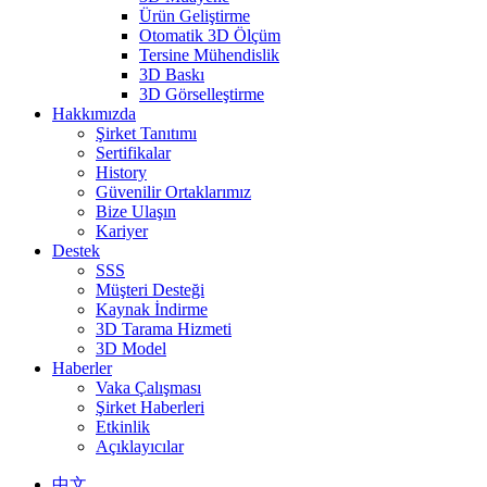
Ürün Geliştirme
Otomatik 3D Ölçüm
Tersine Mühendislik
3D Baskı
3D Görselleştirme
Hakkımızda
Şirket Tanıtımı
Sertifikalar
History
Güvenilir Ortaklarımız
Bize Ulaşın
Kariyer
Destek
SSS
Müşteri Desteği
Kaynak İndirme
3D Tarama Hizmeti
3D Model
Haberler
Vaka Çalışması
Şirket Haberleri
Etkinlik
Açıklayıcılar
中文