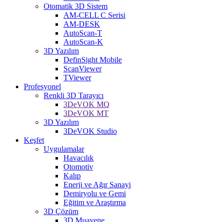
Otomatik 3D Sistem
AM-CELL C Serisi
AM-DESK
AutoScan-T
AutoScan-K
3D Yazılım
DefinSight Mobile
ScanViewer
TViewer
Profesyonel
Renkli 3D Tarayıcı
3DeVOK MQ
3DeVOK MT
3D Yazılım
3DeVOK Studio
Keşfet
Uygulamalar
Havacılık
Otomotiv
Kalıp
Enerji ve Ağır Sanayi
Demiryolu ve Gemi
Eğitim ve Araştırma
3D Çözüm
3D Muayene