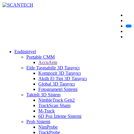
Endüstriyel
Portable CMM
AccuArm
Elde Taşınabilir 3D Tarayıcı
Kompozit 3D Tarayıcı
Akıllı El Tipi 3D Tarayıcı
Global 3D Tarayıcı
Fotogrametri Sistemi
Takipli 3D Sistem
NimbleTrack Gen2
TrackScan Sharp
M-Track
6D Poz İzleme Sistemi
Prob Sistemi
NimProbe
TrackProbe