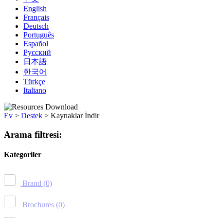
English
Français
Deutsch
Português
Español
Русский
日本語
한국어
Türkçe
Italiano
Ev
>
Destek
>
Kaynaklar İndir
Arama filtresi:
Kategoriler
Brand
(0)
Brochures
(0)