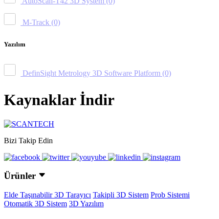
AutoScan-T42 3D System
(0)
M-Track
(0)
Yazılım
DefinSight Metrology 3D Software Platform
(0)
Kaynaklar İndir
Bizi Takip Edin
Ürünler
Elde Taşınabilir 3D Tarayıcı
Takipli 3D Sistem
Prob Sistemi
Otomatik 3D Sistem
3D Yazılım