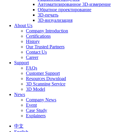
Автоматизированное 3D-измерение
Обратное проектирование
3D-печать
3D-визуализация
About Us
Company Introduction
Certifications
History
Our Trusted Partners
Contact Us
Career
Support
FAQs
Customer Support
Resources Download
3D Scanning Service
3D Model
News
Company News
Event
Case Study
Explainers
中文
English