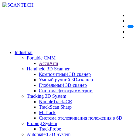
Industrial
Portable CMM
AccuArm
Handheld 3D Scanner
Композитный 3D-сканер
Умный ручной 3D-сканер
Глобальный 3D-сканер
Система фотограмметрии
Tracking 3D System
NimbleTrack-CR
TrackScan Sharp
M-Track
Система отслеживания положения в 6D
Probing System
TrackProbe
Automated 3D System