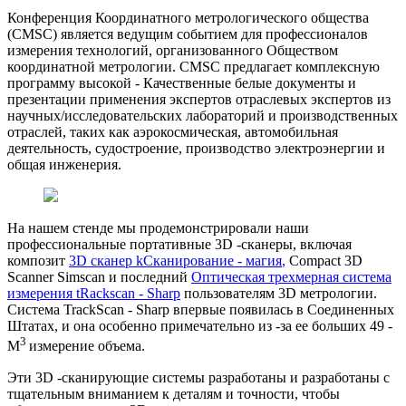
Конференция Координатного метрологического общества
(CMSC) является ведущим событием для профессионалов
измерения технологий, организованного Обществом
координатной метрологии. CMSC предлагает комплексную
программу высокой - Качественные белые документы и
презентации применения экспертов отраслевых экспертов из
научных/исследовательских лабораторий и производственных
отраслей, таких как аэрокосмическая, автомобильная
деятельность, судостроение, производство электроэнергии и
общая инженерия.
На нашем стенде мы продемонстрировали наши
профессиональные портативные 3D -сканеры, включая
композит
3D сканер k
Сканирование - магия
,
Compact 3D
Scanner Simscan и последний
Оптическая трехмерная система
измерения t
Rackscan - Sharp
пользователям 3D метрологии.
Система TrackScan - Sharp впервые появилась в Соединенных
Штатах, и она особенно примечательно из -за ее больших 49 -
3
M
измерение объема.
Эти 3D -сканирующие системы разработаны и разработаны с
тщательным вниманием к деталям и точности, чтобы