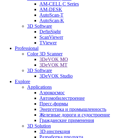
AM-CELL C Series
AM-DESK
AutoScan-T
AutoScan-K
3D Software
DefinSight
ScanViewer
TViewer
Professional
Color 3D Scanner
3DeVOK MQ
3DeVOK MT
3D Software
3DeVOK Studio
Explore
Applications
Аэрокосмос
Автомобилестроение
Пресс-формы
Энергетика и промышленность
Железные дороги и судостроение
Гражданские применения
3D Solution
3D-инспекция
Разработка продукта