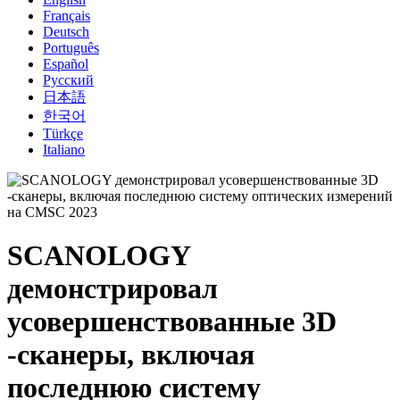
Français
Deutsch
Português
Español
Русский
日本語
한국어
Türkçe
Italiano
SCANOLOGY
демонстрировал
усовершенствованные 3D
-сканеры, включая
последнюю систему