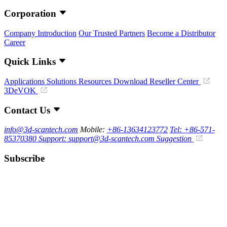
Corporation
Company Introduction
Our Trusted Partners
Become a Distributor
Career
Quick Links
Applications
Solutions
Resources Download
Reseller Center
3DeVOK
Contact Us
info@3d-scantech.com
Mobile:
+86-13634123772
Tel: +86-571-
85370380
Support: support@3d-scantech.com
Suggestion
Subscribe